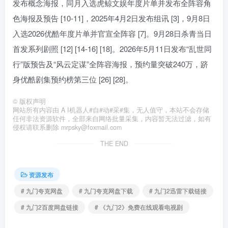
发布概念海报，同月入选虎鲸文娱年度片单并发布全阵容角
色海报及预告 [10-11]，2025年4月2日发布组讯 [3]，9月8日
入选2026优酷年度片单并官宣全阵容 [7]。9月28日杀青当日
首发系列剧照 [12] [14-16] [18]。2026年5月11日发布“乱世同
行”版预告及“风云定谋”全阵容海报，预约量突破240万，跻
身优酷剧集预约榜第三位 [26] [28]。
©
版权声明
网站所有内容由 A I机器人#自#动#采#集，无人值守，本站不会存储
任何非法资源软件，全部来自网络批量采集，内容暂无法过滤，如有
侵权请联系删除 mrpsky@foxmail.com
THE END
资源发布
# 九门夸克网盘
# 九门夸克网盘下载
# 九门2迅雷下载链接
# 九门2百度网盘链接
# 《九门2》免费在线观看电视剧