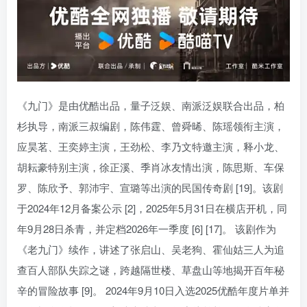
《九门》是由优酷出品，量子泛娱、南派泛娱联合出品，柏
杉执导，南派三叔编剧，陈伟霆、曾舜晞、陈瑶领衔主演，
应昊茗、王奕婷主演，王劲松、李乃文特邀主演，释小龙、
胡耘豪特别主演，徐正溪、季肖冰友情出演，陈思斯、车保
罗、陈欣予、郭沛宇、宣璐等出演的民国传奇剧 [19]。该剧
于2024年12月备案公示 [2]，2025年5月31日在横店开机，同
年9月28日杀青，并定档2026年一季度 [6] [17]。 该剧作为
《老九门》续作，讲述了张启山、吴老狗、霍仙姑三人为追
查百人部队失踪之谜，跨越隔世楼、草盘山等地揭开百年秘
辛的冒险故事 [9]。 2024年9月10日入选2025优酷年度片单并