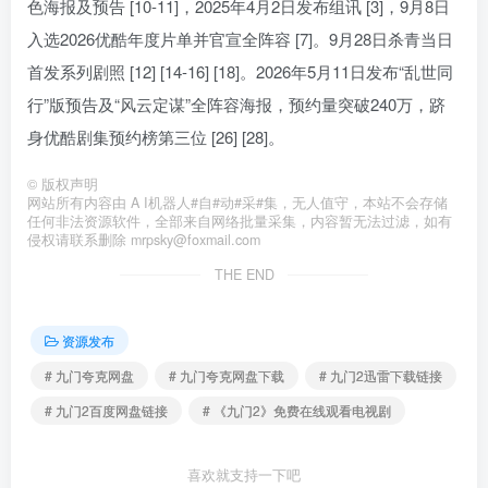
色海报及预告 [10-11]，2025年4月2日发布组讯 [3]，9月8日
入选2026优酷年度片单并官宣全阵容 [7]。9月28日杀青当日
首发系列剧照 [12] [14-16] [18]。2026年5月11日发布“乱世同
行”版预告及“风云定谋”全阵容海报，预约量突破240万，跻
身优酷剧集预约榜第三位 [26] [28]。
©
版权声明
网站所有内容由 A I机器人#自#动#采#集，无人值守，本站不会存储
任何非法资源软件，全部来自网络批量采集，内容暂无法过滤，如有
侵权请联系删除 mrpsky@foxmail.com
THE END
资源发布
# 九门夸克网盘
# 九门夸克网盘下载
# 九门2迅雷下载链接
# 九门2百度网盘链接
# 《九门2》免费在线观看电视剧
喜欢就支持一下吧