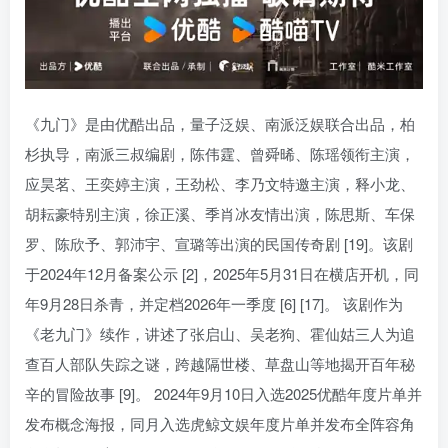
《九门》是由优酷出品，量子泛娱、南派泛娱联合出品，柏
杉执导，南派三叔编剧，陈伟霆、曾舜晞、陈瑶领衔主演，
应昊茗、王奕婷主演，王劲松、李乃文特邀主演，释小龙、
胡耘豪特别主演，徐正溪、季肖冰友情出演，陈思斯、车保
罗、陈欣予、郭沛宇、宣璐等出演的民国传奇剧 [19]。该剧
于2024年12月备案公示 [2]，2025年5月31日在横店开机，同
年9月28日杀青，并定档2026年一季度 [6] [17]。 该剧作为
《老九门》续作，讲述了张启山、吴老狗、霍仙姑三人为追
查百人部队失踪之谜，跨越隔世楼、草盘山等地揭开百年秘
辛的冒险故事 [9]。 2024年9月10日入选2025优酷年度片单并
发布概念海报，同月入选虎鲸文娱年度片单并发布全阵容角