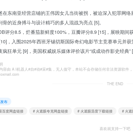
述在东南亚经营店铺的王伟因女儿当街被拐，被迫深入犯罪网络展
到骨的近身搏斗与设计精巧的多人混战为亮点 [5]。
DB评分8.5，烂番茄新鲜度100%，豆瓣评分8.9 [15]，展映
[10]，入围2025年西班牙锡切斯国际奇幻电影节主竞赛单元并获第三
疯狂单元 [9]，美国权威娱乐媒体评价该片“或成动作影史经典” [1
明
内容由 A I机器人#自#动#采#集，无人值守，本站不会存储任何非法资源软
oxmail.com
THE END
源发布
遮眼百度网盘链接
# 火遮眼夸克网盘链接
# 火遮眼迅雷下载链接
# 火
喜欢就支持一下吧