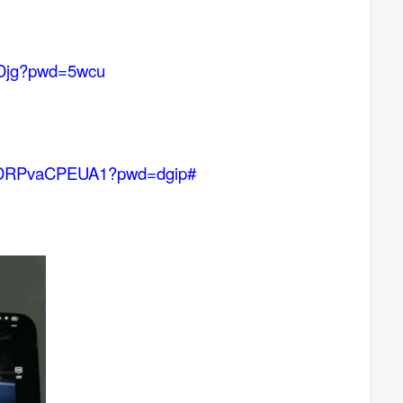
qDjg?pwd=5wcu
XLDRPvaCPEUA1?pwd=dgip#