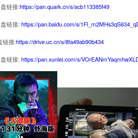
盘链接:
https://pan.quark.cn/s/acb113385f49
盘链接:
https://pan.baidu.com/s/1Fl_m2MHs3qS634_
盘链接:
https://drive.uc.cn/s/8fa49ab90b434
盘链接:
https://pan.xunlei.com/s/VOrEANmYaqmhw
351)