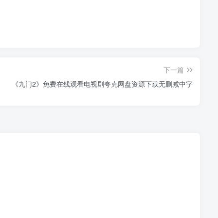
下一篇
《九门2》免费在线观看电视剧夸克网盘资源下载无删减中字