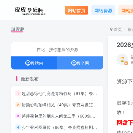
网站首页
网络资源
网站
搜资源
最新发布
首页
资
20
超甜恋综他们竟是青梅竹马（91集）夸克网盘短剧下载
1
错频心动顶峰相见（40集）夸克网盘短剧下载
2
搜站内
搜全网
Q
Q
芽芽荷包里的烟火人间第二季（600集全）夸克网盘短剧下载
3
少年登科图录传（96集）夸克网盘短剧下载
4
最新发布
资源
少年登科图录传第二季（80集）夸克网盘短剧下载
5
超甜恋综他们竟是青梅竹马（91集）夸克网盘短剧下载
1
皇妃来自地府第一季（120集）夸克网盘短剧下载
6
温馨提
错频心动顶峰相见（40集）夸克网盘短剧下载
2
放！
我的老婆才不是什么恶毒女配（58集）夸克网盘短剧下载
7
芽芽荷包里的烟火人间第二季（600集全）夸克网盘短剧下载
3
网盘下
万人迷女配我的内心戏藏不住了（144集）夸克网盘短剧下载
8
少年登科图录传（96集）夸克网盘短剧下载
4
请尽快