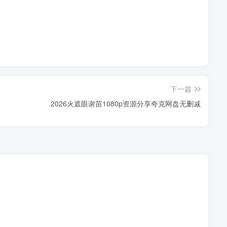
下一篇
2026火遮眼谢苗1080p资源分享夸克网盘无删减