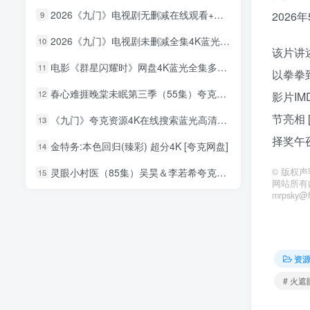
2026《九门》电视剧无删减在线观看+网盘双资源
2026
9
2026《九门》电视剧未删减全集4K蓝光高清速存
10
该片讲
电影《群星闪耀时》网盘4K蓝光全集多网盘免费分享
11
以拳拳
春心难捱晚棠未眠第三季（55集）夸克网盘短剧下载
12
影片IM
节亮相 
《九门》夸克资源4K在线搜索蓝光高清网盘永久有效
13
择奖午夜
金特务:本色回归(臻彩) 超分4K [夸克网盘]
14
©
版权声
灵眼小村医（85集）吴昊＆李若希夸克网盘短剧下载
15
网站所有
mrpsky@f
资
# 火