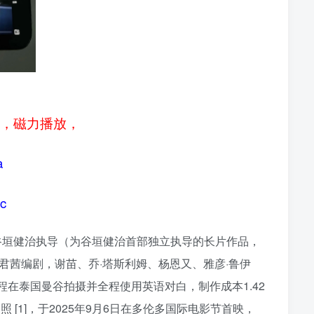
源，磁力播放，
a
3c
片人、谷垣健治执导（为谷垣健治首部独立执导的长片作品，
岑君茜编剧，谢苗、乔·塔斯利姆、杨恩又、雅彦·鲁伊
，全程在泰国曼谷拍摄并全程使用英语对白，制作成本1.42
剧照 [1]，于2025年9月6日在多伦多国际电影节首映，