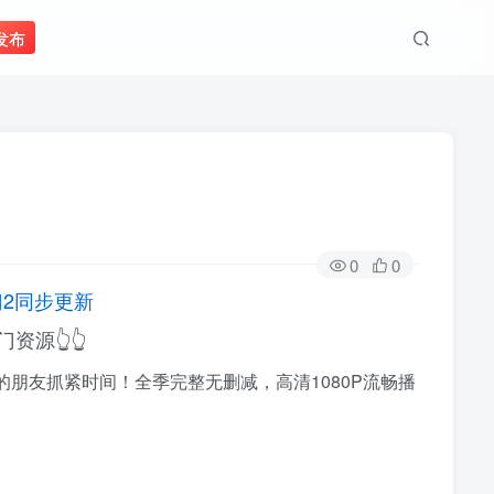
发布
0
0
门2同步更新
资源👆👆
存的朋友抓紧时间！全季完整无删减，高清1080P流畅播