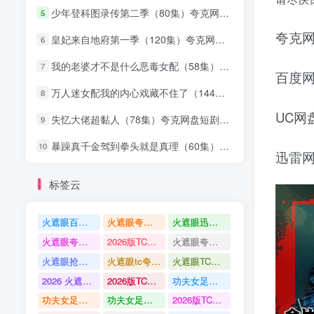
失忆大佬超黏人（78集）夸克网盘短剧下载
9
少年登科图录传第二季（80集）夸克网盘短剧下载
5
暴躁真千金驾到拳头就是真理（60集）夸克网盘短剧下载
10
夸克网
皇妃来自地府第一季（120集）夸克网盘短剧下载
6
我的老婆才不是什么恶毒女配（58集）夸克网盘短剧下载
7
百度网
万人迷女配我的内心戏藏不住了（144集）夸克网盘短剧下载
8
UC网
失忆大佬超黏人（78集）夸克网盘短剧下载
9
暴躁真千金驾到拳头就是真理（60集）夸克网盘短剧下载
10
迅雷网
标签云
火遮眼百度网盘链接
火遮眼夸克网盘链接
火遮眼迅雷下载链接
(38546)
(38360)
(38360)
火遮眼夸克网盘下载
2026版TC抢先看火遮眼网盘资源
火遮眼夸克资源下载
(38358)
(36614)
(36513)
火遮眼抢先版分享
火遮眼tc夸克网盘
火遮眼TC版分享
(26868)
(26782)
(26782)
2026 火遮眼夸克网盘高清全集夸克网盘
2026版TC抢先看火遮眼迅雷下载
功夫女足夸克网盘下载
(9915)
(9876)
(8683)
功夫女足迅雷下载链接
功夫女足百度网盘链接
2026版TC抢先看火遮眼资源下载
(8683)
(8683)
(7