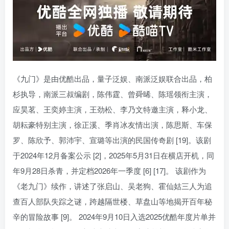
《九门》是由优酷出品，量子泛娱、南派泛娱联合出品，柏
杉执导，南派三叔编剧，陈伟霆、曾舜晞、陈瑶领衔主演，
应昊茗、王奕婷主演，王劲松、李乃文特邀主演，释小龙、
胡耘豪特别主演，徐正溪、季肖冰友情出演，陈思斯、车保
罗、陈欣予、郭沛宇、宣璐等出演的民国传奇剧 [19]。该剧
于2024年12月备案公示 [2]，2025年5月31日在横店开机，同
年9月28日杀青，并定档2026年一季度 [6] [17]。 该剧作为
《老九门》续作，讲述了张启山、吴老狗、霍仙姑三人为追
查百人部队失踪之谜，跨越隔世楼、草盘山等地揭开百年秘
辛的冒险故事 [9]。 2024年9月10日入选2025优酷年度片单并