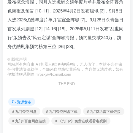
发布概念海报，同月入选虎鲸文娱年度片单并发布全阵容角
色海报及预告 [10-11]，2025年4月2日发布组讯 [3]，9月8日
入选2026优酷年度片单并官宣全阵容 [7]。9月28日杀青当日
首发系列剧照 [12] [14-16] [18]。2026年5月11日发布“乱世同
行”版预告及“风云定谋”全阵容海报，预约量突破240万，跻
身优酷剧集预约榜第三位 [26] [28]。
©
版权声明
网站所有内容由 A I机器人#自#动#采#集，无人值守，本站不会存储
任何非法资源软件，全部来自网络批量采集，内容暂无法过滤，如有
侵权请联系删除 mrpsky@foxmail.com
THE END
资源发布
# 九门夸克网盘
# 九门夸克网盘下载
# 九门2迅雷下载链接
# 九门2百度网盘链接
# 《九门2》免费在线观看电视剧