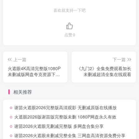
喜欢就支持一下吧
点赞
0
上一篇
下一篇
火遮眼4K高清完整版1080P
《九门2》全集免费观看加长
未删减版网盘夸克资源下载
未删减超清全集在线观看
首发无删减
相关推荐
谢苗火遮眼2026完整版高清观影 无删减原版在线播放
火遮眼2026版谢苗版完整版未删 1080P网盘永久有效
谢苗2026火遮眼无删减完整版 多网盘合集分享
谢苗2026火遮眼未删减完整全集 三网盘高清资源免费分享