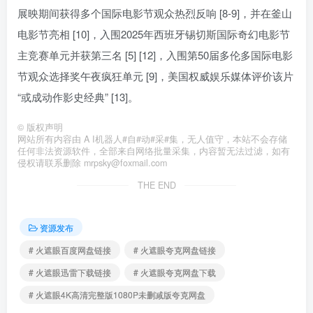
展映期间获得多个国际电影节观众热烈反响 [8-9]，并在釜山
电影节亮相 [10]，入围2025年西班牙锡切斯国际奇幻电影节
主竞赛单元并获第三名 [5] [12]，入围第50届多伦多国际电影
节观众选择奖午夜疯狂单元 [9]，美国权威娱乐媒体评价该片
“或成动作影史经典” [13]。
©
版权声明
网站所有内容由 A I机器人#自#动#采#集，无人值守，本站不会存储
任何非法资源软件，全部来自网络批量采集，内容暂无法过滤，如有
侵权请联系删除 mrpsky@foxmail.com
THE END
资源发布
# 火遮眼百度网盘链接
# 火遮眼夸克网盘链接
# 火遮眼迅雷下载链接
# 火遮眼夸克网盘下载
# 火遮眼4K高清完整版1080P未删减版夸克网盘