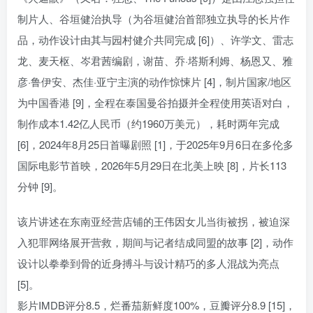
制片人、谷垣健治执导（为谷垣健治首部独立执导的长片作
品，动作设计由其与园村健介共同完成 [6]）、许学文、雷志
龙、麦天枢、岑君茜编剧，谢苗、乔·塔斯利姆、杨恩又、雅
彦·鲁伊安、杰佳·亚宁主演的动作惊悚片 [4]，制片国家/地区
为中国香港 [9]，全程在泰国曼谷拍摄并全程使用英语对白，
制作成本1.42亿人民币（约1960万美元），耗时两年完成
[6]，2024年8月25日首曝剧照 [1]，于2025年9月6日在多伦多
国际电影节首映，2026年5月29日在北美上映 [8]，片长113
分钟 [9]。
该片讲述在东南亚经营店铺的王伟因女儿当街被拐，被迫深
入犯罪网络展开营救，期间与记者结成同盟的故事 [2]，动作
设计以拳拳到骨的近身搏斗与设计精巧的多人混战为亮点
[5]。
影片IMDB评分8.5，烂番茄新鲜度100%，豆瓣评分8.9 [15]，