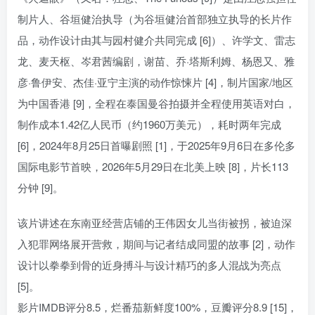
制片人、谷垣健治执导（为谷垣健治首部独立执导的长片作
品，动作设计由其与园村健介共同完成 [6]）、许学文、雷志
龙、麦天枢、岑君茜编剧，谢苗、乔·塔斯利姆、杨恩又、雅
彦·鲁伊安、杰佳·亚宁主演的动作惊悚片 [4]，制片国家/地区
为中国香港 [9]，全程在泰国曼谷拍摄并全程使用英语对白，
制作成本1.42亿人民币（约1960万美元），耗时两年完成
[6]，2024年8月25日首曝剧照 [1]，于2025年9月6日在多伦多
国际电影节首映，2026年5月29日在北美上映 [8]，片长113
分钟 [9]。
该片讲述在东南亚经营店铺的王伟因女儿当街被拐，被迫深
入犯罪网络展开营救，期间与记者结成同盟的故事 [2]，动作
设计以拳拳到骨的近身搏斗与设计精巧的多人混战为亮点
[5]。
影片IMDB评分8.5，烂番茄新鲜度100%，豆瓣评分8.9 [15]，