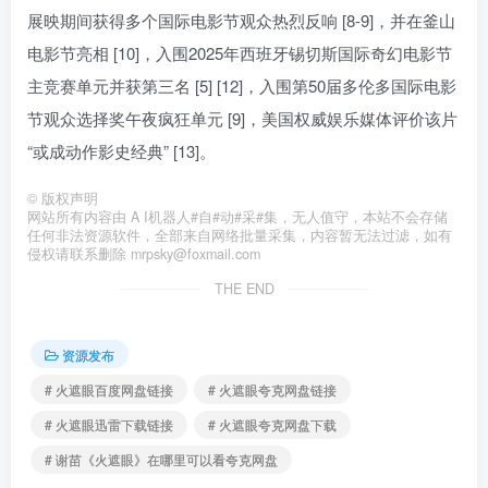
展映期间获得多个国际电影节观众热烈反响 [8-9]，并在釜山
电影节亮相 [10]，入围2025年西班牙锡切斯国际奇幻电影节
主竞赛单元并获第三名 [5] [12]，入围第50届多伦多国际电影
节观众选择奖午夜疯狂单元 [9]，美国权威娱乐媒体评价该片
“或成动作影史经典” [13]。
©
版权声明
网站所有内容由 A I机器人#自#动#采#集，无人值守，本站不会存储
任何非法资源软件，全部来自网络批量采集，内容暂无法过滤，如有
侵权请联系删除 mrpsky@foxmail.com
THE END
资源发布
# 火遮眼百度网盘链接
# 火遮眼夸克网盘链接
# 火遮眼迅雷下载链接
# 火遮眼夸克网盘下载
# 谢苗《火遮眼》在哪里可以看夸克网盘