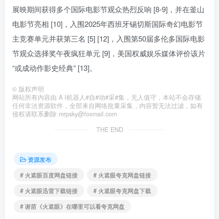
展映期间获得多个国际电影节观众热烈反响 [8-9]，并在釜山
电影节亮相 [10]，入围2025年西班牙锡切斯国际奇幻电影节
主竞赛单元并获第三名 [5] [12]，入围第50届多伦多国际电影
节观众选择奖午夜疯狂单元 [9]，美国权威娱乐媒体评价该片
“或成动作影史经典” [13]。
©
版权声明
网站所有内容由 A I机器人#自#动#采#集，无人值守，本站不会存储
任何非法资源软件，全部来自网络批量采集，内容暂无法过滤，如有
侵权请联系删除 mrpsky@foxmail.com
THE END
资源发布
# 火遮眼百度网盘链接
# 火遮眼夸克网盘链接
# 火遮眼迅雷下载链接
# 火遮眼夸克网盘下载
# 谢苗《火遮眼》在哪里可以看夸克网盘