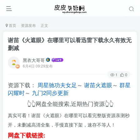
首页
资源发布
正文
谢苗《火遮眼》在哪里可以看迅雷下载永久有效无
删减
黑衣大哥哥
6月4日 09:29发布
1
0
资源下载：
周星驰功夫女足
～
谢苗火遮眼
～
群星
闪耀时
～
九门2同步更新
👆👆网盘全能搜索,近期热门资源👆👆
真实可看！谢苗《火遮眼》在哪里可以看完整版资源亲测秒
开，未删减高清全集，手慢直接下架，速存不等人！
网盘下载链接: