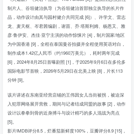
制片人、谷垣健治执导（为谷垣健治首部独立执导的长片作
品，动作设计由其与园村健介共同完成 [6]）、许学文、雷志
龙、麦天枢、岑君茜编剧，谢苗、乔·塔斯利姆、杨恩又、雅
彦·鲁伊安、杰佳·亚宁主演的动作惊悚片 [4]，制片国家/地区
为中国香港 [9]，全程在泰国曼谷拍摄并全程使用英语对白，
制作成本1.42亿人民币（约1960万美元），耗时两年完成
[6]，2024年8月25日首曝剧照 [1]，于2025年9月6日在多伦多
国际电影节首映，2026年5月29日在北美上映 [8]，片长113
分钟 [9]。
该片讲述在东南亚经营店铺的王伟因女儿当街被拐，被迫深
入犯罪网络展开营救，期间与记者结成同盟的故事 [2]，动作
设计以拳拳到骨的近身搏斗与设计精巧的多人混战为亮点
[5]。
影片IMDB评分8.5，烂番茄新鲜度100%，豆瓣评分8.9 [15]，