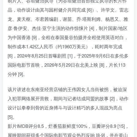
制片人、谷垣健治执导（为谷垣健治首部独立执导的长片作
品，动作设计由其与园村健介共同完成 [6]）、许学文、雷志
龙、麦天枢、岑君茜编剧，谢苗、乔·塔斯利姆、杨恩又、雅
彦·鲁伊安、杰佳·亚宁主演的动作惊悚片 [4]，制片国家/地区
为中国香港 [9]，全程在泰国曼谷拍摄并全程使用英语对白，
制作成本1.42亿人民币（约1960万美元），耗时两年完成
[6]，2024年8月25日首曝剧照 [1]，于2025年9月6日在多伦多
国际电影节首映，2026年5月29日在北美上映 [8]，片长113
分钟 [9]。
该片讲述在东南亚经营店铺的王伟因女儿当街被拐，被迫深
入犯罪网络展开营救，期间与记者结成同盟的故事 [2]，动作
设计以拳拳到骨的近身搏斗与设计精巧的多人混战为亮点
[5]。
影片IMDB评分8.5，烂番茄新鲜度100%，豆瓣评分8.9 [15]，
展映期间获得多个国际电影节观众热烈反响 [8-9]，并在釜山