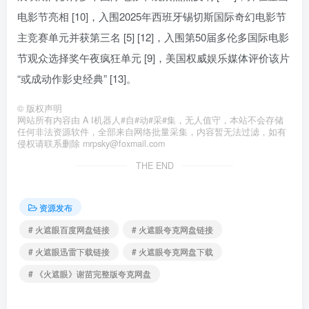
电影节亮相 [10]，入围2025年西班牙锡切斯国际奇幻电影节
主竞赛单元并获第三名 [5] [12]，入围第50届多伦多国际电影
节观众选择奖午夜疯狂单元 [9]，美国权威娱乐媒体评价该片
“或成动作影史经典” [13]。
©
版权声明
网站所有内容由 A I机器人#自#动#采#集，无人值守，本站不会存储
任何非法资源软件，全部来自网络批量采集，内容暂无法过滤，如有
侵权请联系删除 mrpsky@foxmail.com
THE END
资源发布
# 火遮眼百度网盘链接
# 火遮眼夸克网盘链接
# 火遮眼迅雷下载链接
# 火遮眼夸克网盘下载
# 《火遮眼》谢苗完整版夸克网盘