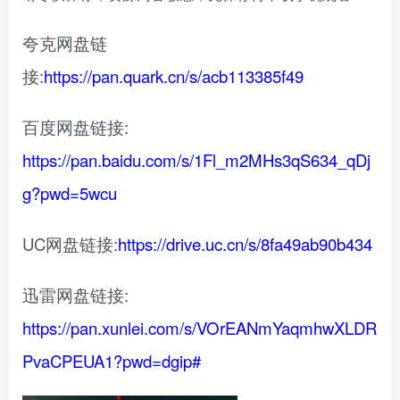
夸克网盘链
接:
https://pan.quark.cn/s/acb113385f49
百度网盘链接:
https://pan.baidu.com/s/1Fl_m2MHs3qS634_qDj
g?pwd=5wcu
UC网盘链接:
https://drive.uc.cn/s/8fa49ab90b434
迅雷网盘链接:
https://pan.xunlei.com/s/VOrEANmYaqmhwXLDR
PvaCPEUA1?pwd=dgip#