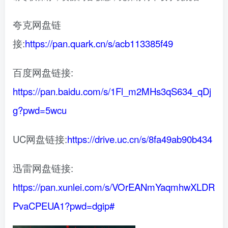
夸克网盘链
接:
https://pan.quark.cn/s/acb113385f49
百度网盘链接:
https://pan.baidu.com/s/1Fl_m2MHs3qS634_qDj
g?pwd=5wcu
UC网盘链接:
https://drive.uc.cn/s/8fa49ab90b434
迅雷网盘链接:
https://pan.xunlei.com/s/VOrEANmYaqmhwXLDR
PvaCPEUA1?pwd=dgip#