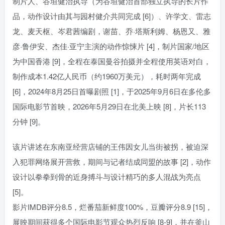
制片人、谷垣健治执导（为谷垣健治首部独立执导的长片作
品，动作设计由其与园村健介共同完成 [6]）、许学文、雷志
龙、麦天枢、岑君茜编剧，谢苗、乔·塔斯利姆、杨恩又、雅
彦·鲁伊安、杰佳·亚宁主演的动作惊悚片 [4]，制片国家/地区
为中国香港 [9]，全程在泰国曼谷拍摄并全程使用英语对白，
制作成本1.42亿人民币（约1960万美元），耗时两年完成
[6]，2024年8月25日首曝剧照 [1]，于2025年9月6日在多伦多
国际电影节首映，2026年5月29日在北美上映 [8]，片长113
分钟 [9]。
该片讲述在东南亚经营店铺的王伟因女儿当街被拐，被迫深
入犯罪网络展开营救，期间与记者结成同盟的故事 [2]，动作
设计以拳拳到骨的近身搏斗与设计精巧的多人混战为亮点
[5]。
影片IMDB评分8.5，烂番茄新鲜度100%，豆瓣评分8.9 [15]，
展映期间获得多个国际电影节观众热烈反响 [8-9]，并在釜山