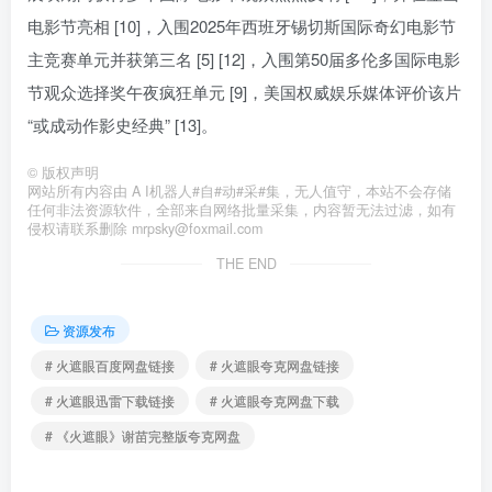
电影节亮相 [10]，入围2025年西班牙锡切斯国际奇幻电影节
主竞赛单元并获第三名 [5] [12]，入围第50届多伦多国际电影
节观众选择奖午夜疯狂单元 [9]，美国权威娱乐媒体评价该片
“或成动作影史经典” [13]。
©
版权声明
网站所有内容由 A I机器人#自#动#采#集，无人值守，本站不会存储
任何非法资源软件，全部来自网络批量采集，内容暂无法过滤，如有
侵权请联系删除 mrpsky@foxmail.com
THE END
资源发布
# 火遮眼百度网盘链接
# 火遮眼夸克网盘链接
# 火遮眼迅雷下载链接
# 火遮眼夸克网盘下载
# 《火遮眼》谢苗完整版夸克网盘