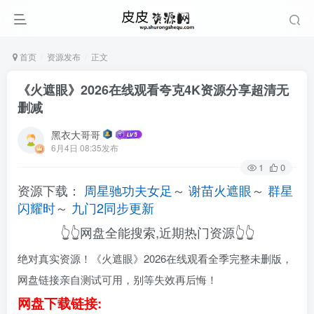
首页
资源发布
正文
《火遮眼》2026在线观看夸克4K资源分享超清无
删减
黑衣大哥哥
6月4日 08:35发布
1
0
资源下载：
周星驰功夫女足
～
谢苗火遮眼
～
群星
闪耀时
～
九门2同步更新
👆👆网盘全能搜索,近期热门资源👆👆
绝对真实资源！《火遮眼》2026在线观看全季完整未删版，
网盘链接亲自测试可用，别等失效再后悔！
网盘下载链接: