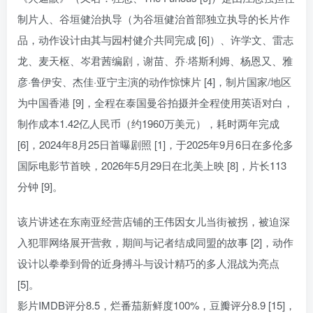
制片人、谷垣健治执导（为谷垣健治首部独立执导的长片作
品，动作设计由其与园村健介共同完成 [6]）、许学文、雷志
龙、麦天枢、岑君茜编剧，谢苗、乔·塔斯利姆、杨恩又、雅
彦·鲁伊安、杰佳·亚宁主演的动作惊悚片 [4]，制片国家/地区
为中国香港 [9]，全程在泰国曼谷拍摄并全程使用英语对白，
制作成本1.42亿人民币（约1960万美元），耗时两年完成
[6]，2024年8月25日首曝剧照 [1]，于2025年9月6日在多伦多
国际电影节首映，2026年5月29日在北美上映 [8]，片长113
分钟 [9]。
该片讲述在东南亚经营店铺的王伟因女儿当街被拐，被迫深
入犯罪网络展开营救，期间与记者结成同盟的故事 [2]，动作
设计以拳拳到骨的近身搏斗与设计精巧的多人混战为亮点
[5]。
影片IMDB评分8.5，烂番茄新鲜度100%，豆瓣评分8.9 [15]，