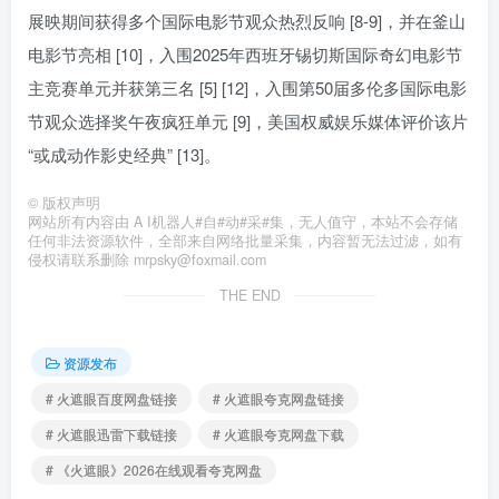
展映期间获得多个国际电影节观众热烈反响 [8-9]，并在釜山
电影节亮相 [10]，入围2025年西班牙锡切斯国际奇幻电影节
主竞赛单元并获第三名 [5] [12]，入围第50届多伦多国际电影
节观众选择奖午夜疯狂单元 [9]，美国权威娱乐媒体评价该片
“或成动作影史经典” [13]。
©
版权声明
网站所有内容由 A I机器人#自#动#采#集，无人值守，本站不会存储
任何非法资源软件，全部来自网络批量采集，内容暂无法过滤，如有
侵权请联系删除 mrpsky@foxmail.com
THE END
资源发布
# 火遮眼百度网盘链接
# 火遮眼夸克网盘链接
# 火遮眼迅雷下载链接
# 火遮眼夸克网盘下载
# 《火遮眼》2026在线观看夸克网盘