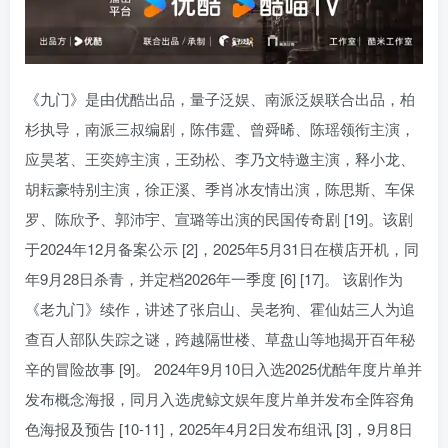
《九门》是由优酷出品，量子泛娱、南派泛娱联合出品，柏
杉执导，南派三叔编剧，陈伟霆、曾舜晞、陈瑶领衔主演，
应昊茗、王奕婷主演，王劲松、李乃文特邀主演，释小龙、
胡耘豪特别主演，徐正溪、季肖冰友情出演，陈思斯、车保
罗、陈欣予、郭沛宇、宣璐等出演的民国传奇剧 [19]。该剧
于2024年12月备案公示 [2]，2025年5月31日在横店开机，同
年9月28日杀青，并定档2026年一季度 [6] [17]。 该剧作为
《老九门》续作，讲述了张启山、吴老狗、霍仙姑三人为追
查百人部队失踪之谜，跨越隔世楼、草盘山等地揭开百年秘
辛的冒险故事 [9]。 2024年9月10日入选2025优酷年度片单并
发布概念海报，同月入选虎鲸文娱年度片单并发布全阵容角
色海报及预告 [10-11]，2025年4月2日发布组讯 [3]，9月8日