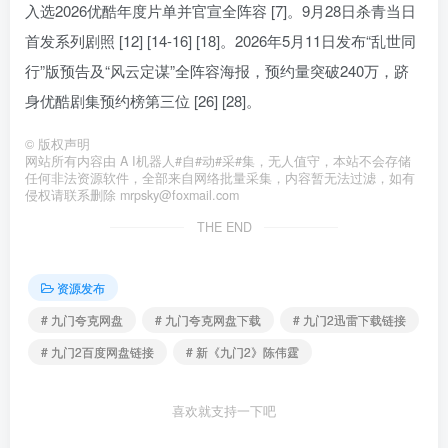
入选2026优酷年度片单并官宣全阵容 [7]。9月28日杀青当日
首发系列剧照 [12] [14-16] [18]。2026年5月11日发布“乱世同
行”版预告及“风云定谋”全阵容海报，预约量突破240万，跻
身优酷剧集预约榜第三位 [26] [28]。
©
版权声明
网站所有内容由 A I机器人#自#动#采#集，无人值守，本站不会存储
任何非法资源软件，全部来自网络批量采集，内容暂无法过滤，如有
侵权请联系删除 mrpsky@foxmail.com
THE END
资源发布
# 九门夸克网盘
# 九门夸克网盘下载
# 九门2迅雷下载链接
# 九门2百度网盘链接
# 新《九门2》陈伟霆
喜欢就支持一下吧