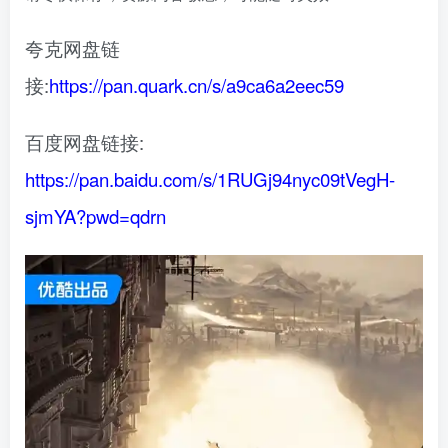
夸克网盘链
接:
https://pan.quark.cn/s/a9ca6a2eec59
百度网盘链接:
https://pan.baidu.com/s/1RUGj94nyc09tVegH-
sjmYA?pwd=qdrn