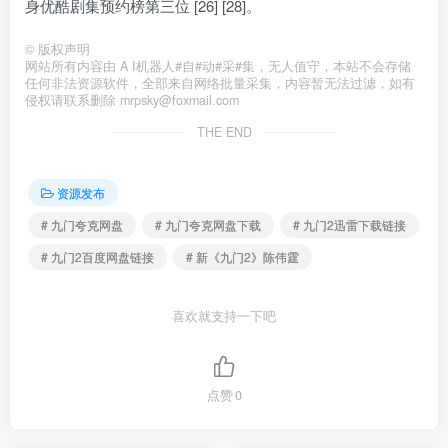
身优酷剧集预约榜第三位 [26] [28]。
©
版权声明
网站所有内容由 A I机器人#自#动#采#集，无人值守，本站不会存储
任何非法资源软件，全部来自网络批量采集，内容暂无法过滤，如有
侵权请联系删除 mrpsky@foxmail.com
THE END
资源发布
# 九门夸克网盘
# 九门夸克网盘下载
# 九门2迅雷下载链接
# 九门2百度网盘链接
# 新《九门2》陈伟霆
喜欢就支持一下吧
点赞
0