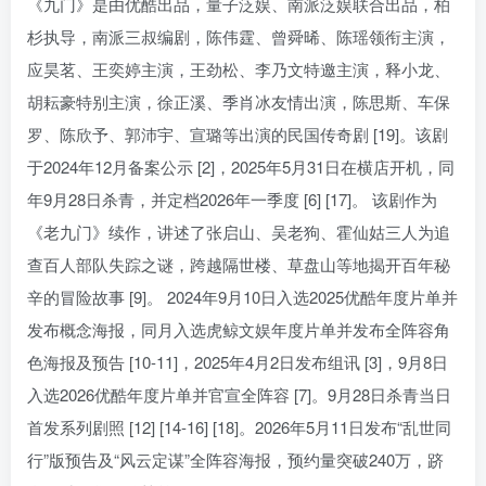
《九门》是由优酷出品，量子泛娱、南派泛娱联合出品，柏
杉执导，南派三叔编剧，陈伟霆、曾舜晞、陈瑶领衔主演，
应昊茗、王奕婷主演，王劲松、李乃文特邀主演，释小龙、
胡耘豪特别主演，徐正溪、季肖冰友情出演，陈思斯、车保
罗、陈欣予、郭沛宇、宣璐等出演的民国传奇剧 [19]。该剧
于2024年12月备案公示 [2]，2025年5月31日在横店开机，同
年9月28日杀青，并定档2026年一季度 [6] [17]。 该剧作为
《老九门》续作，讲述了张启山、吴老狗、霍仙姑三人为追
查百人部队失踪之谜，跨越隔世楼、草盘山等地揭开百年秘
辛的冒险故事 [9]。 2024年9月10日入选2025优酷年度片单并
发布概念海报，同月入选虎鲸文娱年度片单并发布全阵容角
色海报及预告 [10-11]，2025年4月2日发布组讯 [3]，9月8日
入选2026优酷年度片单并官宣全阵容 [7]。9月28日杀青当日
首发系列剧照 [12] [14-16] [18]。2026年5月11日发布“乱世同
行”版预告及“风云定谋”全阵容海报，预约量突破240万，跻