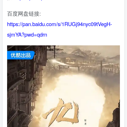
百度网盘链接:
https://pan.baidu.com/s/1RUGj94nyc09tVegH-
sjmYA?pwd=qdrn