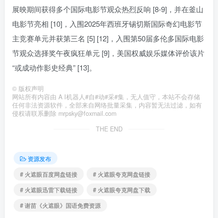
展映期间获得多个国际电影节观众热烈反响 [8-9]，并在釜山
电影节亮相 [10]，入围2025年西班牙锡切斯国际奇幻电影节
主竞赛单元并获第三名 [5] [12]，入围第50届多伦多国际电影
节观众选择奖午夜疯狂单元 [9]，美国权威娱乐媒体评价该片
“或成动作影史经典” [13]。
©
版权声明
网站所有内容由 A I机器人#自#动#采#集，无人值守，本站不会存储
任何非法资源软件，全部来自网络批量采集，内容暂无法过滤，如有
侵权请联系删除 mrpsky@foxmail.com
THE END
资源发布
# 火遮眼百度网盘链接
# 火遮眼夸克网盘链接
# 火遮眼迅雷下载链接
# 火遮眼夸克网盘下载
# 谢苗《火遮眼》国语免费资源