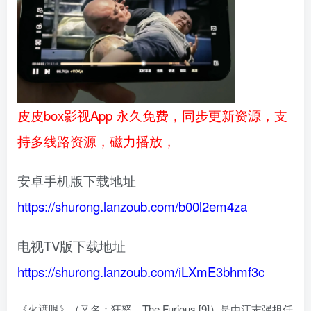
皮皮box影视App 永久免费，同步更新资源，支
持多线路资源，磁力播放，
安卓手机版下载地址
https://shurong.lanzoub.com/b00l2em4za
电视TV版下载地址
https://shurong.lanzoub.com/iLXmE3bhmf3c
《火遮眼》（又名：狂怒、The Furious [9]）是由江志强担任