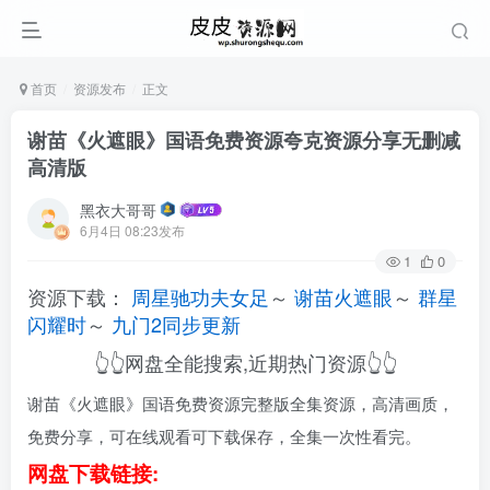
首页
资源发布
正文
谢苗《火遮眼》国语免费资源夸克资源分享无删减
高清版
黑衣大哥哥
6月4日 08:23发布
1
0
资源下载：
周星驰功夫女足
～
谢苗火遮眼
～
群星
闪耀时
～
九门2同步更新
👆👆网盘全能搜索,近期热门资源👆👆
谢苗《火遮眼》国语免费资源完整版全集资源，高清画质，
免费分享，可在线观看可下载保存，全集一次性看完。
网盘下载链接: