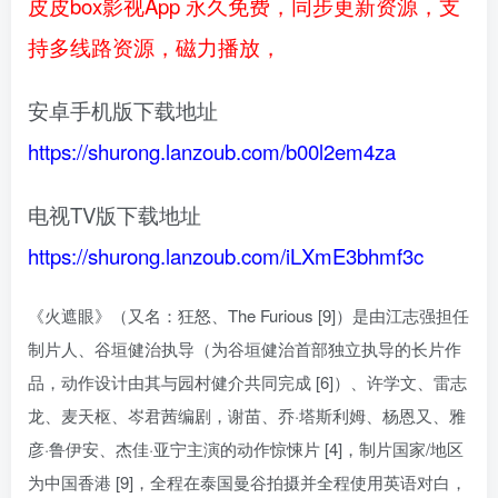
皮皮box影视App 永久免费，同步更新资源，支
持多线路资源，磁力播放，
安卓手机版下载地址
https://shurong.lanzoub.com/b00l2em4za
电视TV版下载地址
https://shurong.lanzoub.com/iLXmE3bhmf3c
《火遮眼》（又名：狂怒、The Furious [9]）是由江志强担任
制片人、谷垣健治执导（为谷垣健治首部独立执导的长片作
品，动作设计由其与园村健介共同完成 [6]）、许学文、雷志
龙、麦天枢、岑君茜编剧，谢苗、乔·塔斯利姆、杨恩又、雅
彦·鲁伊安、杰佳·亚宁主演的动作惊悚片 [4]，制片国家/地区
为中国香港 [9]，全程在泰国曼谷拍摄并全程使用英语对白，