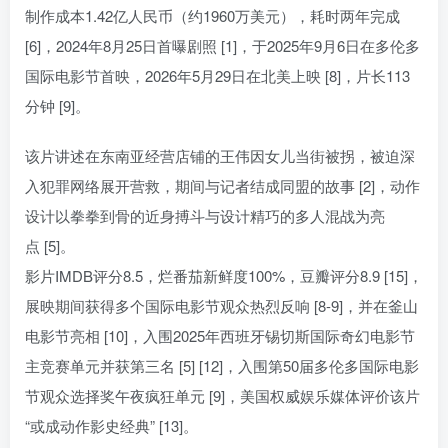
制作成本1.42亿人民币（约1960万美元），耗时两年完成
[6]，2024年8月25日首曝剧照 [1]，于2025年9月6日在多伦多
国际电影节首映，2026年5月29日在北美上映 [8]，片长113
分钟 [9]。
该片讲述在东南亚经营店铺的王伟因女儿当街被拐，被迫深
入犯罪网络展开营救，期间与记者结成同盟的故事 [2]，动作
设计以拳拳到骨的近身搏斗与设计精巧的多人混战为亮
点 [5]。
影片IMDB评分8.5，烂番茄新鲜度100%，豆瓣评分8.9 [15]，
展映期间获得多个国际电影节观众热烈反响 [8-9]，并在釜山
电影节亮相 [10]，入围2025年西班牙锡切斯国际奇幻电影节
主竞赛单元并获第三名 [5] [12]，入围第50届多伦多国际电影
节观众选择奖午夜疯狂单元 [9]，美国权威娱乐媒体评价该片
“或成动作影史经典” [13]。