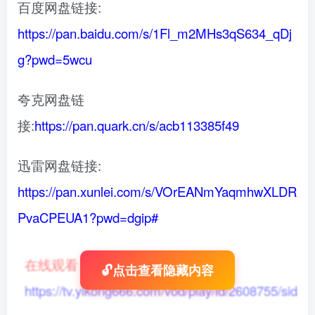
百度网盘链接:
https://pan.baidu.com/s/1Fl_m2MHs3qS634_qDj
g?pwd=5wcu
夸克网盘链
接:
https://pan.quark.cn/s/acb113385f49
迅雷网盘链接:
https://pan.xunlei.com/s/VOrEANmYaqmhwXLDR
PvaCPEUA1?pwd=dgip#
在线观看
：
🔓点击查看隐藏内容
https://tv.yikong666.com/vod/play/id/2608755/sid/1/