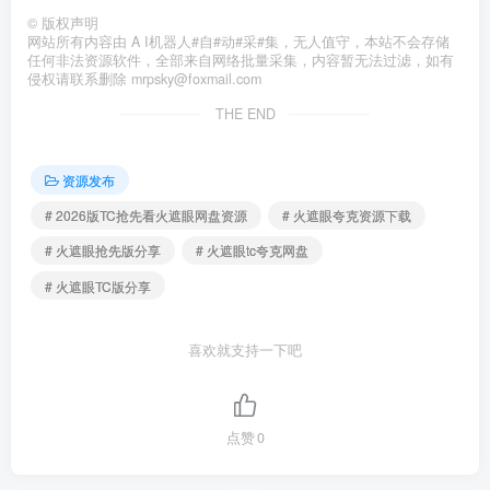
©
版权声明
网站所有内容由 A I机器人#自#动#采#集，无人值守，本站不会存储
任何非法资源软件，全部来自网络批量采集，内容暂无法过滤，如有
侵权请联系删除 mrpsky@foxmail.com
THE END
资源发布
# 2026版TC抢先看火遮眼网盘资源
# 火遮眼夸克资源下载
# 火遮眼抢先版分享
# 火遮眼tc夸克网盘
# 火遮眼TC版分享
喜欢就支持一下吧
点赞
0