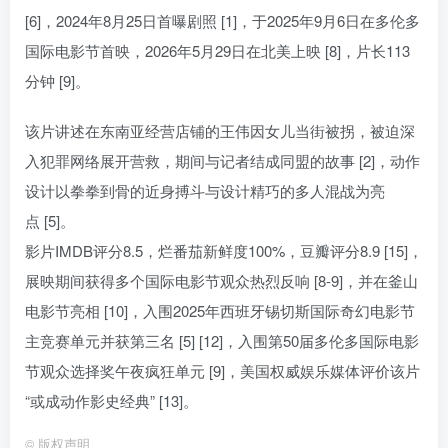
[6]，2024年8月25日首曝剧照 [1]，于2025年9月6日在多伦多
国际电影节首映，2026年5月29日在北美上映 [8]，片长113
分钟 [9]。
该片讲述在东南亚经营店铺的王伟因女儿当街被拐，被迫深
入犯罪网络展开营救，期间与记者结成同盟的故事 [2]，动作
设计以拳拳到骨的近身搏斗与设计精巧的多人混战为亮
点 [5]。
影片IMDB评分8.5，烂番茄新鲜度100%，豆瓣评分8.9 [15]，
展映期间获得多个国际电影节观众热烈反响 [8-9]，并在釜山
电影节亮相 [10]，入围2025年西班牙锡切斯国际奇幻电影节
主竞赛单元并获第三名 [5] [12]，入围第50届多伦多国际电影
节观众选择奖午夜疯狂单元 [9]，美国权威娱乐媒体评价该片
“或成动作影史经典” [13]。
©
版权声明