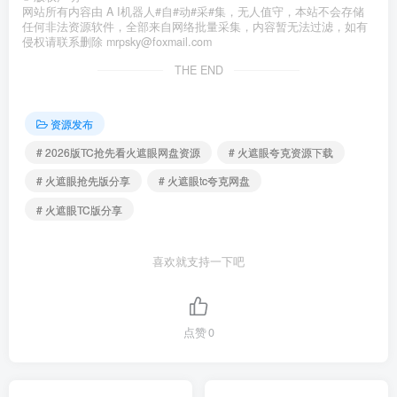
网站所有内容由 A I机器人#自#动#采#集，无人值守，本站不会存储
任何非法资源软件，全部来自网络批量采集，内容暂无法过滤，如有
侵权请联系删除 mrpsky@foxmail.com
THE END
资源发布
# 2026版TC抢先看火遮眼网盘资源
# 火遮眼夸克资源下载
# 火遮眼抢先版分享
# 火遮眼tc夸克网盘
# 火遮眼TC版分享
喜欢就支持一下吧
点赞
0