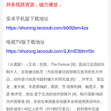
持多线路资源，磁力播放，
安卓手机版下载地址
https://shurong.lanzoub.com/b00l2em4za
电视TV版下载地址
https://shurong.lanzoub.com/iLXmE3bhmf3c
《火遮眼》（又名：狂怒、The Furious [9]）是由江志强担任
制片人、谷垣健治执导（为谷垣健治首部独立执导的长片作
品，动作设计由其与园村健介共同完成 [6]）、许学文、雷志
龙、麦天枢、岑君茜编剧，谢苗、乔·塔斯利姆、杨恩又、雅
彦·鲁伊安、杰佳·亚宁主演的动作惊悚片 [4]，制片国家/地区
为中国香港 [9]，全程在泰国曼谷拍摄并全程使用英语对白，
制作成本1.42亿人民币（约1960万美元），耗时两年完成