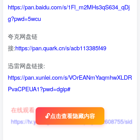
https://pan.baidu.com/s/1Fl_m2MHs3qS634_qDj
g?pwd=5wcu
夸克网盘链
接:
https://pan.quark.cn/s/acb113385f49
迅雷网盘链接:
https://pan.xunlei.com/s/VOrEANmYaqmhwXLDR
PvaCPEUA1?pwd=dgip#
在线观看
：
🔓点击查看隐藏内容
https://tv.yikong666.com/vod/play/id/2608755/sid/1/