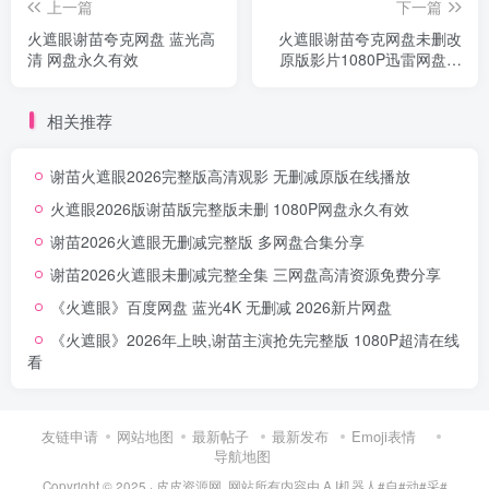
上一篇
下一篇
火遮眼谢苗夸克网盘 蓝光高
火遮眼谢苗夸克网盘未删改
清 网盘永久有效
原版影片1080P迅雷网盘分
享
相关推荐
谢苗火遮眼2026完整版高清观影 无删减原版在线播放
火遮眼2026版谢苗版完整版未删 1080P网盘永久有效
谢苗2026火遮眼无删减完整版 多网盘合集分享
谢苗2026火遮眼未删减完整全集 三网盘高清资源免费分享
《火遮眼》百度网盘 蓝光4K 无删减 2026新片网盘
《火遮眼》2026年上映,谢苗主演抢先完整版 1080P超清在线
看
友链申请
网站地图
最新帖子
最新发布
Emoji表情
导航地图
Copyright © 2025 ·
皮皮资源网
网站所有内容由 A I机器人#自#动#采#