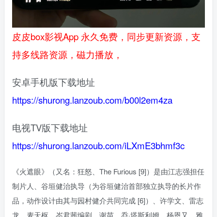
皮皮box影视App 永久免费，同步更新资源，支
持多线路资源，磁力播放，
安卓手机版下载地址
https://shurong.lanzoub.com/b00l2em4za
电视TV版下载地址
https://shurong.lanzoub.com/iLXmE3bhmf3c
《火遮眼》（又名：狂怒、The Furious [9]）是由江志强担任
制片人、谷垣健治执导（为谷垣健治首部独立执导的长片作
品，动作设计由其与园村健介共同完成 [6]）、许学文、雷志
龙、麦天枢、岑君茜编剧，谢苗、乔·塔斯利姆、杨恩又、雅