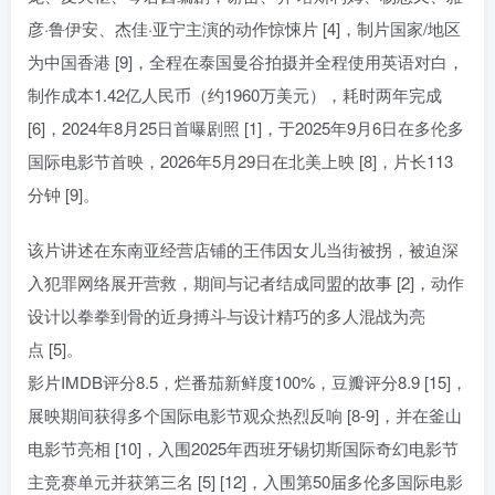
彦·鲁伊安、杰佳·亚宁主演的动作惊悚片 [4]，制片国家/地区
为中国香港 [9]，全程在泰国曼谷拍摄并全程使用英语对白，
制作成本1.42亿人民币（约1960万美元），耗时两年完成
[6]，2024年8月25日首曝剧照 [1]，于2025年9月6日在多伦多
国际电影节首映，2026年5月29日在北美上映 [8]，片长113
分钟 [9]。
该片讲述在东南亚经营店铺的王伟因女儿当街被拐，被迫深
入犯罪网络展开营救，期间与记者结成同盟的故事 [2]，动作
设计以拳拳到骨的近身搏斗与设计精巧的多人混战为亮
点 [5]。
影片IMDB评分8.5，烂番茄新鲜度100%，豆瓣评分8.9 [15]，
展映期间获得多个国际电影节观众热烈反响 [8-9]，并在釜山
电影节亮相 [10]，入围2025年西班牙锡切斯国际奇幻电影节
主竞赛单元并获第三名 [5] [12]，入围第50届多伦多国际电影