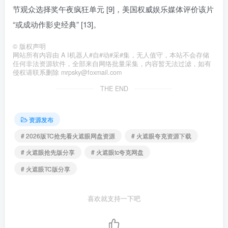
节观众选择奖午夜疯狂单元 [9]，美国权威娱乐媒体评价该片
“或成动作影史经典” [13]。
©
版权声明
网站所有内容由 A I机器人#自#动#采#集，无人值守，本站不会存储
任何非法资源软件，全部来自网络批量采集，内容暂无法过滤，如有
侵权请联系删除 mrpsky@foxmail.com
THE END
资源发布
# 2026版TC抢先看火遮眼网盘资源
# 火遮眼夸克资源下载
# 火遮眼抢先版分享
# 火遮眼tc夸克网盘
# 火遮眼TC版分享
喜欢就支持一下吧