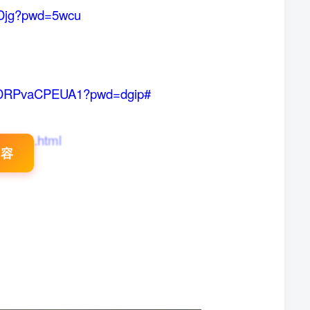
qDjg?pwd=5wcu
XLDRPvaCPEUA1?pwd=dgip#
1/nid/1.html
内容