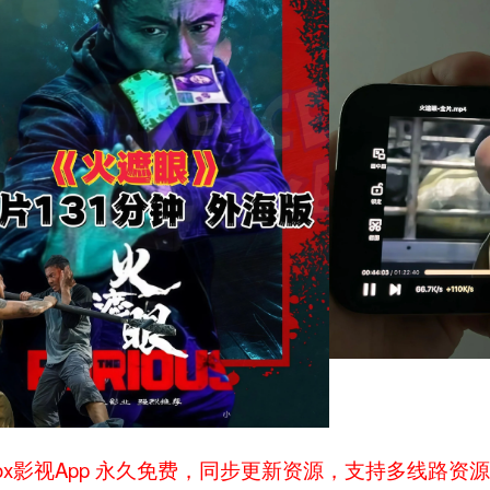
ox影视App 永久免费，同步更新资源，支持多线路资