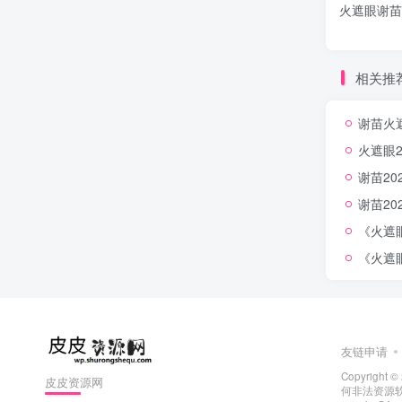
火遮眼谢苗
相关推
谢苗火
火遮眼2
谢苗2
谢苗2
《火遮眼
《火遮眼
友链申请
Copyright ©
皮皮资源网
何非法资源