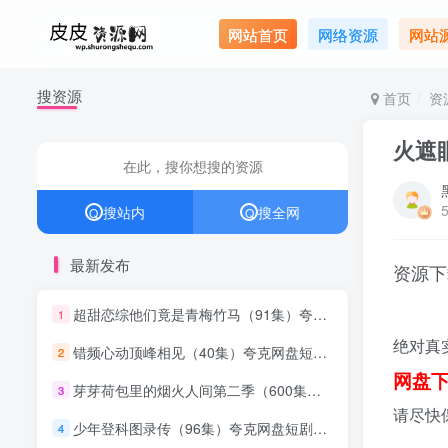
网站首页
网络资源
网站
搜资源
最新发布
首页
资
火遮
超甜恋综他们竟是青梅竹马（91集）夸克网盘短剧下载
1
错频心动顶峰相见（40集）夸克网盘短剧下载
2
搜站内
搜全网
Q
Q
芽芽荷包里的烟火人间第二季（600集全）夸克网盘短剧下载
3
少年登科图录传（96集）夸克网盘短剧下载
4
最新发布
资源
少年登科图录传第二季（80集）夸克网盘短剧下载
5
超甜恋综他们竟是青梅竹马（91集）夸克网盘短剧下载
1
皇妃来自地府第一季（120集）夸克网盘短剧下载
6
绝对真
错频心动顶峰相见（40集）夸克网盘短剧下载
2
我的老婆才不是什么恶毒女配（58集）夸克网盘短剧下载
网盘下
7
芽芽荷包里的烟火人间第二季（600集全）夸克网盘短剧下载
3
请尽快
万人迷女配我的内心戏藏不住了（144集）夸克网盘短剧下载
8
少年登科图录传（96集）夸克网盘短剧下载
4