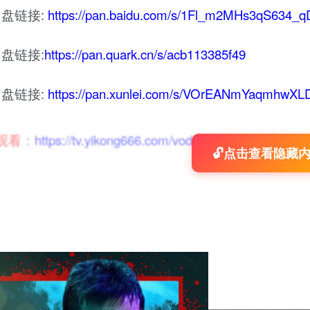
盘链接:
https://pan.baidu.com/s/1Fl_m2MHs3qS634_
盘链接:
https://pan.quark.cn/s/acb113385f49
盘链接:
https://pan.xunlei.com/s/VOrEANmYaqmhw
观看
：
https://tv.yikong666.com/vod/play/id/2608755/sid/
🔓点击查看隐藏
351)