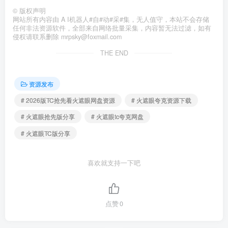
©
版权声明
网站所有内容由 A I机器人#自#动#采#集，无人值守，本站不会存储
任何非法资源软件，全部来自网络批量采集，内容暂无法过滤，如有
侵权请联系删除 mrpsky@foxmail.com
THE END
资源发布
# 2026版TC抢先看火遮眼网盘资源
# 火遮眼夸克资源下载
# 火遮眼抢先版分享
# 火遮眼tc夸克网盘
# 火遮眼TC版分享
喜欢就支持一下吧
点赞
0