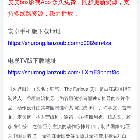
皮皮box影视App 永久免费，同步更新资源，支
持多线路资源，磁力播放，
安卓手机版下载地址
https://shurong.lanzoub.com/b00l2em4za
电视TV版下载地址
https://shurong.lanzoub.com/iLXmE3bhmf3c
《火遮眼》（又名：狂怒、The Furious [9]）是由江志强担任
制片人、谷垣健治执导（为谷垣健治首部独立执导的长片作
品，动作设计由其与园村健介共同完成 [6]）、许学文、雷志
龙、麦天枢、岑君茜编剧，谢苗、乔·塔斯利姆、杨恩又、雅
彦·鲁伊安、杰佳·亚宁主演的动作惊悚片 [4]，制片国家/地区
为中国香港 [9]，全程在泰国曼谷拍摄并全程使用英语对白，