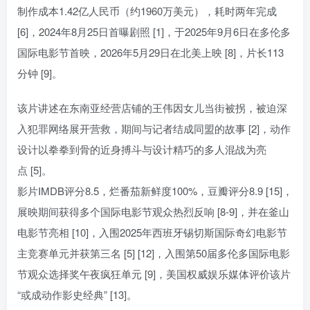
制作成本1.42亿人民币（约1960万美元），耗时两年完成
[6]，2024年8月25日首曝剧照 [1]，于2025年9月6日在多伦多
国际电影节首映，2026年5月29日在北美上映 [8]，片长113
分钟 [9]。
该片讲述在东南亚经营店铺的王伟因女儿当街被拐，被迫深
入犯罪网络展开营救，期间与记者结成同盟的故事 [2]，动作
设计以拳拳到骨的近身搏斗与设计精巧的多人混战为亮
点 [5]。
影片IMDB评分8.5，烂番茄新鲜度100%，豆瓣评分8.9 [15]，
展映期间获得多个国际电影节观众热烈反响 [8-9]，并在釜山
电影节亮相 [10]，入围2025年西班牙锡切斯国际奇幻电影节
主竞赛单元并获第三名 [5] [12]，入围第50届多伦多国际电影
节观众选择奖午夜疯狂单元 [9]，美国权威娱乐媒体评价该片
“或成动作影史经典” [13]。