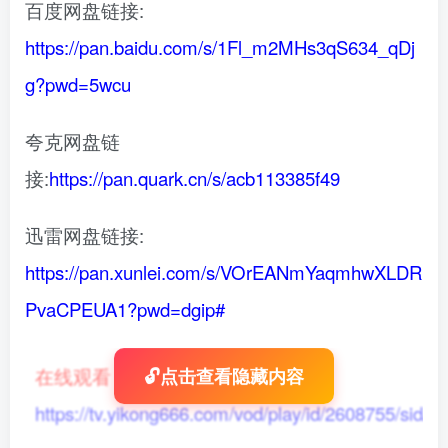
百度网盘链接:
https://pan.baidu.com/s/1Fl_m2MHs3qS634_qDj
g?pwd=5wcu
夸克网盘链
接:
https://pan.quark.cn/s/acb113385f49
迅雷网盘链接:
https://pan.xunlei.com/s/VOrEANmYaqmhwXLDR
PvaCPEUA1?pwd=dgip#
在线观看
：
🔓点击查看隐藏内容
https://tv.yikong666.com/vod/play/id/2608755/sid/1/