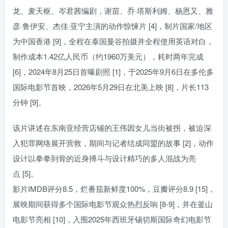
龙、麦天枢、岑君茜编剧，谢苗、乔·塔斯利姆、杨恩又、雅
彦·鲁伊安、杰佳·亚宁主演的动作惊悚片 [4]，制片国家/地区
为中国香港 [9]，全程在泰国曼谷拍摄并全程使用英语对白，
制作成本1.42亿人民币（约1960万美元），耗时两年完成
[6]，2024年8月25日首曝剧照 [1]，于2025年9月6日在多伦多
国际电影节首映，2026年5月29日在北美上映 [8]，片长113
分钟 [9]。
该片讲述在东南亚经营店铺的王伟因女儿当街被拐，被迫深
入犯罪网络展开营救，期间与记者结成同盟的故事 [2]，动作
设计以拳拳到骨的近身搏斗与设计精巧的多人混战为亮
点 [5]。
影片IMDB评分8.5，烂番茄新鲜度100%，豆瓣评分8.9 [15]，
展映期间获得多个国际电影节观众热烈反响 [8-9]，并在釜山
电影节亮相 [10]，入围2025年西班牙锡切斯国际奇幻电影节