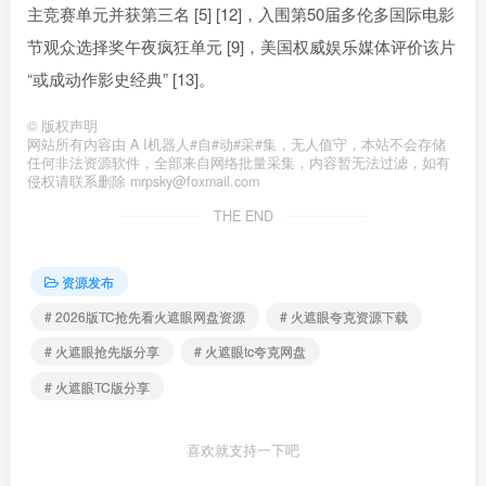
主竞赛单元并获第三名 [5] [12]，入围第50届多伦多国际电影
节观众选择奖午夜疯狂单元 [9]，美国权威娱乐媒体评价该片
“或成动作影史经典” [13]。
©
版权声明
网站所有内容由 A I机器人#自#动#采#集，无人值守，本站不会存储
任何非法资源软件，全部来自网络批量采集，内容暂无法过滤，如有
侵权请联系删除 mrpsky@foxmail.com
THE END
资源发布
# 2026版TC抢先看火遮眼网盘资源
# 火遮眼夸克资源下载
# 火遮眼抢先版分享
# 火遮眼tc夸克网盘
# 火遮眼TC版分享
喜欢就支持一下吧