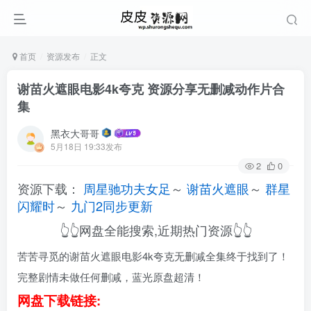
首页
资源发布
正文
谢苗火遮眼电影4k夸克 资源分享无删减动作片合
集
黑衣大哥哥
5月18日 19:33发布
2
0
资源下载：
周星驰功夫女足
～
谢苗火遮眼
～
群星
闪耀时
～
九门2同步更新
👆👆网盘全能搜索,近期热门资源👆👆
苦苦寻觅的谢苗火遮眼电影4k夸克无删减全集终于找到了！
完整剧情未做任何删减，蓝光原盘超清！
网盘下载链接: