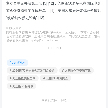
主竞赛单元并获第三名 [5] [12]，入围第50届多伦多国际电影
节观众选择奖午夜疯狂单元 [9]，美国权威娱乐媒体评价该片
“或成动作影史经典” [13]。
©
版权声明
网站所有内容由 A I机器人#自#动#采#集，无人值守，本站不会存储
任何非法资源软件，全部来自网络批量采集，内容暂无法过滤，如有
侵权请联系删除 mrpsky@foxmail.com
THE END
资源发布
# 2026版TC抢先看火遮眼网盘资源
# 火遮眼夸克资源下载
# 火遮眼抢先版分享
# 火遮眼tc夸克网盘
# 火遮眼TC版分享
喜欢就支持一下吧