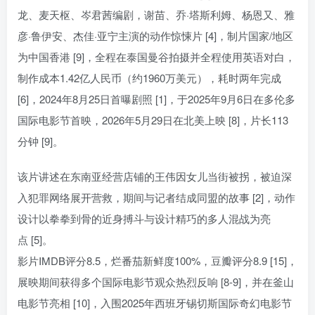
龙、麦天枢、岑君茜编剧，谢苗、乔·塔斯利姆、杨恩又、雅
彦·鲁伊安、杰佳·亚宁主演的动作惊悚片 [4]，制片国家/地区
为中国香港 [9]，全程在泰国曼谷拍摄并全程使用英语对白，
制作成本1.42亿人民币（约1960万美元），耗时两年完成
[6]，2024年8月25日首曝剧照 [1]，于2025年9月6日在多伦多
国际电影节首映，2026年5月29日在北美上映 [8]，片长113
分钟 [9]。
该片讲述在东南亚经营店铺的王伟因女儿当街被拐，被迫深
入犯罪网络展开营救，期间与记者结成同盟的故事 [2]，动作
设计以拳拳到骨的近身搏斗与设计精巧的多人混战为亮
点 [5]。
影片IMDB评分8.5，烂番茄新鲜度100%，豆瓣评分8.9 [15]，
展映期间获得多个国际电影节观众热烈反响 [8-9]，并在釜山
电影节亮相 [10]，入围2025年西班牙锡切斯国际奇幻电影节