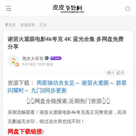
首页
资源发布
正文
谢苗火遮眼电影4k夸克 4K 蓝光全集 多网盘免费
分享
黑衣大哥哥
5月18日 19:31发布
1
0
资源下载：
周星驰功夫女足
～
谢苗火遮眼
～
群星
闪耀时
～
九门2同步更新
👆👆网盘全能搜索,近期热门资源👆👆
亲测流畅观看！谢苗火遮眼电影4k夸克真正完整资源，高清
无删减无水印，错过这次再也找不到！
网盘下载链接: