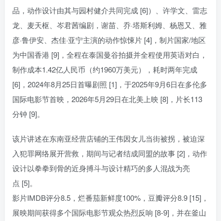
品，动作设计由其与园村健介共同完成 [6]）、许学文、雷志
龙、麦天枢、岑君茜编剧，谢苗、乔·塔斯利姆、杨恩又、雅
彦·鲁伊安、杰佳·亚宁主演的动作惊悚片 [4]，制片国家/地区
为中国香港 [9]，全程在泰国曼谷拍摄并全程使用英语对白，
制作成本1.42亿人民币（约1960万美元），耗时两年完成
[6]，2024年8月25日首曝剧照 [1]，于2025年9月6日在多伦多
国际电影节首映，2026年5月29日在北美上映 [8]，片长113
分钟 [9]。
该片讲述在东南亚经营店铺的王伟因女儿当街被拐，被迫深
入犯罪网络展开营救，期间与记者结成同盟的故事 [2]，动作
设计以拳拳到骨的近身搏斗与设计精巧的多人混战为亮
点 [5]。
影片IMDB评分8.5，烂番茄新鲜度100%，豆瓣评分8.9 [15]，
展映期间获得多个国际电影节观众热烈反响 [8-9]，并在釜山