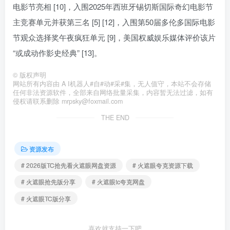
电影节亮相 [10]，入围2025年西班牙锡切斯国际奇幻电影节
主竞赛单元并获第三名 [5] [12]，入围第50届多伦多国际电影
节观众选择奖午夜疯狂单元 [9]，美国权威娱乐媒体评价该片
“或成动作影史经典” [13]。
©
版权声明
网站所有内容由 A I机器人#自#动#采#集，无人值守，本站不会存储
任何非法资源软件，全部来自网络批量采集，内容暂无法过滤，如有
侵权请联系删除 mrpsky@foxmail.com
THE END
资源发布
# 2026版TC抢先看火遮眼网盘资源
# 火遮眼夸克资源下载
# 火遮眼抢先版分享
# 火遮眼tc夸克网盘
# 火遮眼TC版分享
喜欢就支持一下吧