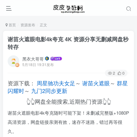
首页
资源发布
正文
谢苗火遮眼电影4k夸克 4K 资源分享无删减网盘秒
转存
黑衣大哥哥
5月18日 19:31发布
2
0
资源下载：
周星驰功夫女足
～
谢苗火遮眼
～
群星
闪耀时
～
九门2同步更新
👆👆网盘全能搜索,近期热门资源👆👆
谢苗火遮眼电影4k夸克随时可能下架！未删减完整版+1080P
高清资源，网盘链接亲测有效，速存不迷路，错过再等很
久。