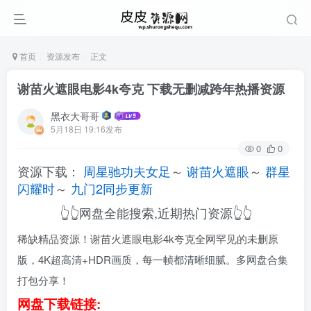
首页
资源发布
正文
谢苗火遮眼电影4k夸克 下载无删减跨年热播资源
黑衣大哥哥
5月18日 19:16发布
0
0
资源下载：
周星驰功夫女足
～
谢苗火遮眼
～
群星
闪耀时
～
九门2同步更新
👆👆网盘全能搜索,近期热门资源👆👆
稀缺精品资源！谢苗火遮眼电影4k夸克全网罕见的未删原
版，4K超高清+HDR画质，每一帧都清晰细腻。多网盘合集
打包分享！
网盘下载链接: