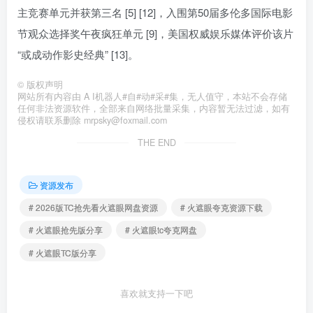
主竞赛单元并获第三名 [5] [12]，入围第50届多伦多国际电影
节观众选择奖午夜疯狂单元 [9]，美国权威娱乐媒体评价该片
“或成动作影史经典” [13]。
©
版权声明
网站所有内容由 A I机器人#自#动#采#集，无人值守，本站不会存储
任何非法资源软件，全部来自网络批量采集，内容暂无法过滤，如有
侵权请联系删除 mrpsky@foxmail.com
THE END
资源发布
# 2026版TC抢先看火遮眼网盘资源
# 火遮眼夸克资源下载
# 火遮眼抢先版分享
# 火遮眼tc夸克网盘
# 火遮眼TC版分享
喜欢就支持一下吧