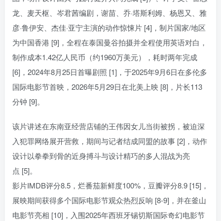
龙、麦天枢、岑君茜编剧，谢苗、乔·塔斯利姆、杨恩又、雅
彦·鲁伊安、杰佳·亚宁主演的动作惊悚片 [4]，制片国家/地区
为中国香港 [9]，全程在泰国曼谷拍摄并全程使用英语对白，
制作成本1.42亿人民币（约1960万美元），耗时两年完成
[6]，2024年8月25日首曝剧照 [1]，于2025年9月6日在多伦多
国际电影节首映，2026年5月29日在北美上映 [8]，片长113
分钟 [9]。
该片讲述在东南亚经营店铺的王伟因女儿当街被拐，被迫深
入犯罪网络展开营救，期间与记者结成同盟的故事 [2]，动作
设计以拳拳到骨的近身搏斗与设计精巧的多人混战为亮
点 [5]。
影片IMDB评分8.5，烂番茄新鲜度100%，豆瓣评分8.9 [15]，
展映期间获得多个国际电影节观众热烈反响 [8-9]，并在釜山
电影节亮相 [10]，入围2025年西班牙锡切斯国际奇幻电影节