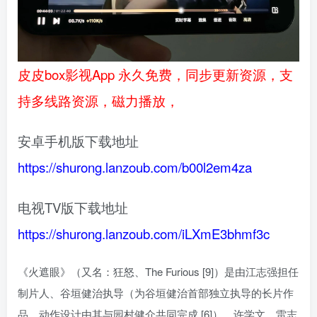
皮皮box影视App 永久免费，同步更新资源，支
持多线路资源，磁力播放，
安卓手机版下载地址
https://shurong.lanzoub.com/b00l2em4za
电视TV版下载地址
https://shurong.lanzoub.com/iLXmE3bhmf3c
《火遮眼》（又名：狂怒、The Furious [9]）是由江志强担任
制片人、谷垣健治执导（为谷垣健治首部独立执导的长片作
品，动作设计由其与园村健介共同完成 [6]）、许学文、雷志