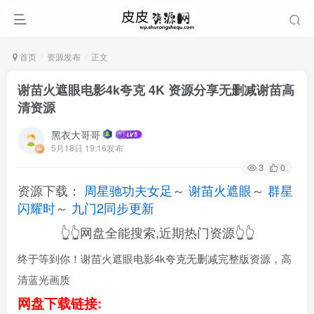
首页
资源发布
正文
谢苗火遮眼电影4k夸克 4K 资源分享无删减谢苗高
清资源
黑衣大哥哥
5月18日 19:16发布
3
0
资源下载：
周星驰功夫女足
～
谢苗火遮眼
～
群星
闪耀时
～
九门2同步更新
👆👆网盘全能搜索,近期热门资源👆👆
终于等到你！谢苗火遮眼电影4k夸克无删减完整版资源，高
清蓝光画质
网盘下载链接: