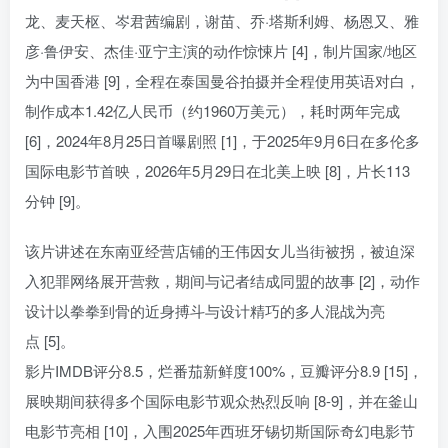
龙、麦天枢、岑君茜编剧，谢苗、乔·塔斯利姆、杨恩又、雅
彦·鲁伊安、杰佳·亚宁主演的动作惊悚片 [4]，制片国家/地区
为中国香港 [9]，全程在泰国曼谷拍摄并全程使用英语对白，
制作成本1.42亿人民币（约1960万美元），耗时两年完成
[6]，2024年8月25日首曝剧照 [1]，于2025年9月6日在多伦多
国际电影节首映，2026年5月29日在北美上映 [8]，片长113
分钟 [9]。
该片讲述在东南亚经营店铺的王伟因女儿当街被拐，被迫深
入犯罪网络展开营救，期间与记者结成同盟的故事 [2]，动作
设计以拳拳到骨的近身搏斗与设计精巧的多人混战为亮
点 [5]。
影片IMDB评分8.5，烂番茄新鲜度100%，豆瓣评分8.9 [15]，
展映期间获得多个国际电影节观众热烈反响 [8-9]，并在釜山
电影节亮相 [10]，入围2025年西班牙锡切斯国际奇幻电影节