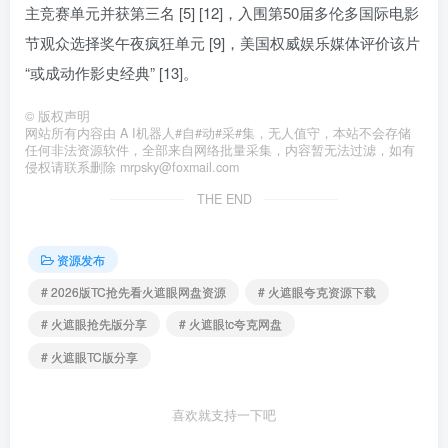
主竞赛单元并获第三名 [5] [12]，入围第50届多伦多国际电影
节观众选择奖午夜疯狂单元 [9]，美国权威娱乐媒体评价该片
“或成动作影史经典” [13]。
©
版权声明
网站所有内容由 A I机器人#自#动#采#集，无人值守，本站不会存储
任何非法资源软件，全部来自网络批量采集，内容暂无法过滤，如有
侵权请联系删除 mrpsky@foxmail.com
THE END
资源发布
# 2026版TC抢先看火遮眼网盘资源
# 火遮眼夸克资源下载
# 火遮眼抢先版分享
# 火遮眼tc夸克网盘
# 火遮眼TC版分享
喜欢就支持一下吧