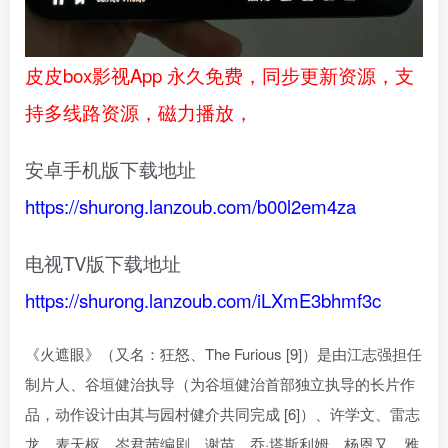
皮皮box影视App 永久免费，同步更新资源，支
持多线路资源，磁力播放，
安卓手机版下载地址
https://shurong.lanzoub.com/b00l2em4za
电视TV版下载地址
https://shurong.lanzoub.com/iLXmE3bhmf3c
《火遮眼》（又名：狂怒、The Furious [9]）是由江志强担任
制片人、谷垣健治执导（为谷垣健治首部独立执导的长片作
品，动作设计由其与园村健介共同完成 [6]）、许学文、雷志
龙、麦天枢、岑君茜编剧，谢苗、乔·塔斯利姆、杨恩又、雅