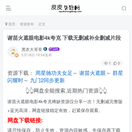
首页
资源发布
正文
谢苗火遮眼电影4k夸克 下载无删减补全删减片段
黑衣大哥哥
5月18日 19:04发布
1
0
资源下载：
周星驰功夫女足
～
谢苗火遮眼
～
群星
闪耀时
～
九门2同步更新
👆👆网盘全能搜索,近期热门资源👆👆
谢苗火遮眼电影4k夸克稀缺资源仅分享一次！无删减完整版
+蓝光高清，网盘链接稳定有效，赶紧保存观看。
网盘下载链接:
请尽快保存，防止失效，资源内容敏感，先保存再下载