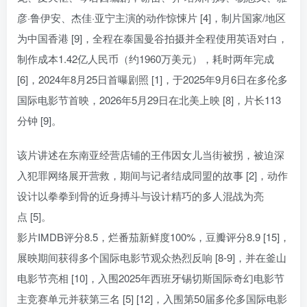
彦·鲁伊安、杰佳·亚宁主演的动作惊悚片 [4]，制片国家/地区
为中国香港 [9]，全程在泰国曼谷拍摄并全程使用英语对白，
制作成本1.42亿人民币（约1960万美元），耗时两年完成
[6]，2024年8月25日首曝剧照 [1]，于2025年9月6日在多伦多
国际电影节首映，2026年5月29日在北美上映 [8]，片长113
分钟 [9]。
该片讲述在东南亚经营店铺的王伟因女儿当街被拐，被迫深
入犯罪网络展开营救，期间与记者结成同盟的故事 [2]，动作
设计以拳拳到骨的近身搏斗与设计精巧的多人混战为亮
点 [5]。
影片IMDB评分8.5，烂番茄新鲜度100%，豆瓣评分8.9 [15]，
展映期间获得多个国际电影节观众热烈反响 [8-9]，并在釜山
电影节亮相 [10]，入围2025年西班牙锡切斯国际奇幻电影节
主竞赛单元并获第三名 [5] [12]，入围第50届多伦多国际电影