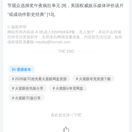
节观众选择奖午夜疯狂单元 [9]，美国权威娱乐媒体评价该片
“或成动作影史经典” [13]。
©
版权声明
网站所有内容由 A I机器人#自#动#采#集，无人值守，本站不会存储
任何非法资源软件，全部来自网络批量采集，内容暂无法过滤，如有
侵权请联系删除 mrpsky@foxmail.com
THE END
资源发布
# 2026版TC抢先看火遮眼网盘资源
# 火遮眼夸克资源下载
# 火遮眼抢先版分享
# 火遮眼tc夸克网盘
# 火遮眼TC版分享
喜欢就支持一下吧