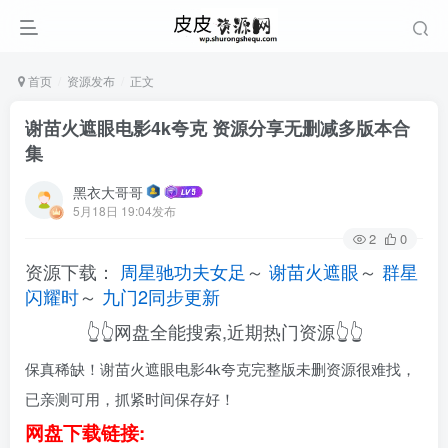
首页
资源发布
正文
谢苗火遮眼电影4k夸克 资源分享无删减多版本合
集
黑衣大哥哥
5月18日 19:04发布
2
0
资源下载：
周星驰功夫女足
～
谢苗火遮眼
～
群星
闪耀时
～
九门2同步更新
👆👆网盘全能搜索,近期热门资源👆👆
保真稀缺！谢苗火遮眼电影4k夸克完整版未删资源很难找，
已亲测可用，抓紧时间保存好！
网盘下载链接: