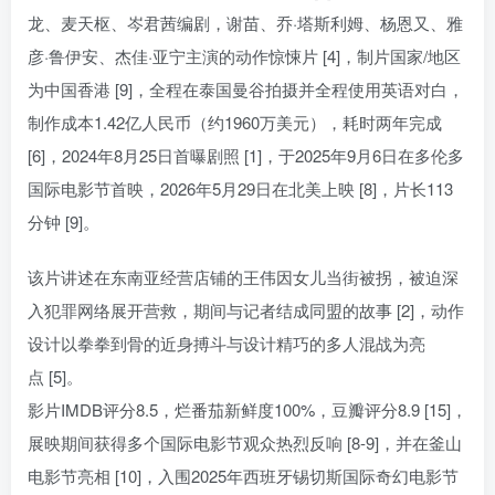
龙、麦天枢、岑君茜编剧，谢苗、乔·塔斯利姆、杨恩又、雅
彦·鲁伊安、杰佳·亚宁主演的动作惊悚片 [4]，制片国家/地区
为中国香港 [9]，全程在泰国曼谷拍摄并全程使用英语对白，
制作成本1.42亿人民币（约1960万美元），耗时两年完成
[6]，2024年8月25日首曝剧照 [1]，于2025年9月6日在多伦多
国际电影节首映，2026年5月29日在北美上映 [8]，片长113
分钟 [9]。
该片讲述在东南亚经营店铺的王伟因女儿当街被拐，被迫深
入犯罪网络展开营救，期间与记者结成同盟的故事 [2]，动作
设计以拳拳到骨的近身搏斗与设计精巧的多人混战为亮
点 [5]。
影片IMDB评分8.5，烂番茄新鲜度100%，豆瓣评分8.9 [15]，
展映期间获得多个国际电影节观众热烈反响 [8-9]，并在釜山
电影节亮相 [10]，入围2025年西班牙锡切斯国际奇幻电影节