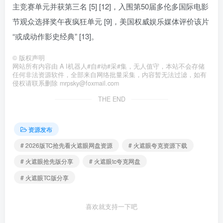
主竞赛单元并获第三名 [5] [12]，入围第50届多伦多国际电影
节观众选择奖午夜疯狂单元 [9]，美国权威娱乐媒体评价该片
“或成动作影史经典” [13]。
©
版权声明
网站所有内容由 A I机器人#自#动#采#集，无人值守，本站不会存储
任何非法资源软件，全部来自网络批量采集，内容暂无法过滤，如有
侵权请联系删除 mrpsky@foxmail.com
THE END
资源发布
# 2026版TC抢先看火遮眼网盘资源
# 火遮眼夸克资源下载
# 火遮眼抢先版分享
# 火遮眼tc夸克网盘
# 火遮眼TC版分享
喜欢就支持一下吧