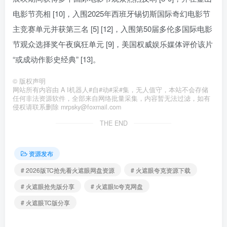
电影节亮相 [10]，入围2025年西班牙锡切斯国际奇幻电影节
主竞赛单元并获第三名 [5] [12]，入围第50届多伦多国际电影
节观众选择奖午夜疯狂单元 [9]，美国权威娱乐媒体评价该片
“或成动作影史经典” [13]。
©
版权声明
网站所有内容由 A I机器人#自#动#采#集，无人值守，本站不会存储
任何非法资源软件，全部来自网络批量采集，内容暂无法过滤，如有
侵权请联系删除 mrpsky@foxmail.com
THE END
资源发布
# 2026版TC抢先看火遮眼网盘资源
# 火遮眼夸克资源下载
# 火遮眼抢先版分享
# 火遮眼tc夸克网盘
# 火遮眼TC版分享