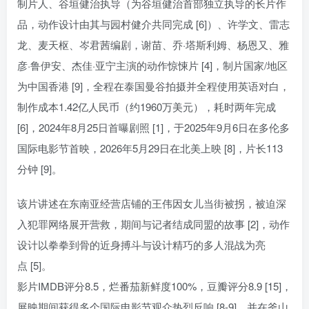
制片人、谷垣健治执导（为谷垣健治首部独立执导的长片作
品，动作设计由其与园村健介共同完成 [6]）、许学文、雷志
龙、麦天枢、岑君茜编剧，谢苗、乔·塔斯利姆、杨恩又、雅
彦·鲁伊安、杰佳·亚宁主演的动作惊悚片 [4]，制片国家/地区
为中国香港 [9]，全程在泰国曼谷拍摄并全程使用英语对白，
制作成本1.42亿人民币（约1960万美元），耗时两年完成
[6]，2024年8月25日首曝剧照 [1]，于2025年9月6日在多伦多
国际电影节首映，2026年5月29日在北美上映 [8]，片长113
分钟 [9]。
该片讲述在东南亚经营店铺的王伟因女儿当街被拐，被迫深
入犯罪网络展开营救，期间与记者结成同盟的故事 [2]，动作
设计以拳拳到骨的近身搏斗与设计精巧的多人混战为亮
点 [5]。
影片IMDB评分8.5，烂番茄新鲜度100%，豆瓣评分8.9 [15]，
展映期间获得多个国际电影节观众热烈反响 [8-9]，并在釜山