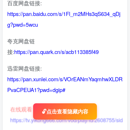
百度网盘链接:
https://pan.baidu.com/s/1Fl_m2MHs3qS634_qDj
g?pwd=5wcu
夸克网盘链
接:
https://pan.quark.cn/s/acb113385f49
迅雷网盘链接:
https://pan.xunlei.com/s/VOrEANmYaqmhwXLDR
PvaCPEUA1?pwd=dgip#
在线观看
：
🔓点击查看隐藏内容
https://tv.yikong666.com/vod/play/id/2608755/sid/1/