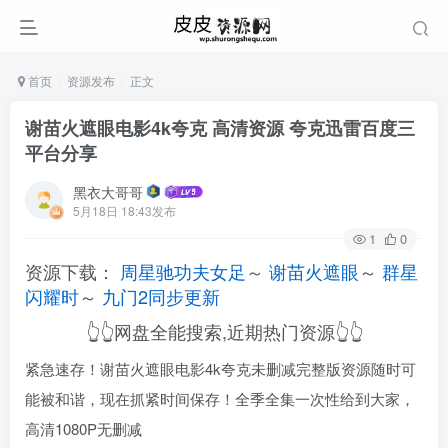
首页
资源发布
正文
谢苗火遮眼电影4k夸克 高清资源 夸克迅雷百度三
平台分享
黑衣大哥哥
5月18日 18:43发布
1
0
资源下载：
周星驰功夫女足
～
谢苗火遮眼
～
群星
闪耀时
～
九门2同步更新
👆👆网盘全能搜索,近期热门资源👆👆
紧急速存！谢苗火遮眼电影4k夸克未删减完整版资源随时可
能被和谐，现在抓紧时间保存！全季全集一次性给到大家，
高清1080P无删减