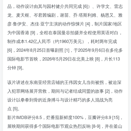
品，动作设计由其与园村健介共同完成 [6]）、许学文、雷志
龙、麦天枢、岑君茜编剧，谢苗、乔·塔斯利姆、杨恩又、雅
彦·鲁伊安、杰佳·亚宁主演的动作惊悚片 [4]，制片国家/地区
为中国香港 [9]，全程在泰国曼谷拍摄并全程使用英语对白，
制作成本1.42亿人民币（约1960万美元），耗时两年完成
[6]，2024年8月25日首曝剧照 [1]，于2025年9月6日在多伦多
国际电影节首映，2026年5月29日在北美上映 [8]，片长113
分钟 [9]。
该片讲述在东南亚经营店铺的王伟因女儿当街被拐，被迫深
入犯罪网络展开营救，期间与记者结成同盟的故事 [2]，动作
设计以拳拳到骨的近身搏斗与设计精巧的多人混战为亮
点 [5]。
影片IMDB评分8.5，烂番茄新鲜度100%，豆瓣评分8.9 [15]，
展映期间获得多个国际电影节观众热烈反响 [8-9]，并在釜山