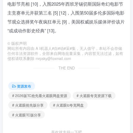
电影节亮相 [10]，入围2025年西班牙锡切斯国际奇幻电影节
主竞赛单元并获第三名 [5] [12]，入围第50届多伦多国际电影
节观众选择奖午夜疯狂单元 [9]，美国权威娱乐媒体评价该片
“或成动作影史经典” [13]。
©
版权声明
网站所有内容由 A I机器人#自#动#采#集，无人值守，本站不会存储
任何非法资源软件，全部来自网络批量采集，内容暂无法过滤，如有
侵权请联系删除 mrpsky@foxmail.com
THE END
资源发布
# 2026版TC抢先看火遮眼网盘资源
# 火遮眼夸克资源下载
# 火遮眼抢先版分享
# 火遮眼tc夸克网盘
# 火遮眼TC版分享
喜欢就支持一下吧