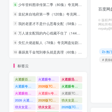
失忆大佬超黏人（78集）夸克网盘短剧下载
9
少年登科图录传第二季（80集）夸克网盘短剧下载
5
百度网
暴躁真千金驾到拳头就是真理（60集）夸克网盘短剧下载
10
皇妃来自地府第一季（120集）夸克网盘短剧下载
6
©
版权声
我的老婆才不是什么恶毒女配（58集）夸克网盘短剧下载
7
网站所有
mrpsky@f
万人迷女配我的内心戏藏不住了（144集）夸克网盘短剧下载
8
失忆大佬超黏人（78集）夸克网盘短剧下载
9
热
暴躁真千金驾到拳头就是真理（60集）夸克网盘短剧下载
10
# 房
标签云
火遮眼百度网盘链接
火遮眼夸克网盘链接
火遮眼迅雷下载链接
(38546)
(38360)
(38360)
火遮眼夸克网盘下载
2026版TC抢先看火遮眼网盘资源
火遮眼夸克资源下载
(38358)
(36614)
(36513)
火遮眼抢先版分享
火遮眼tc夸克网盘
火遮眼TC版分享
(26868)
(26782)
(26782)
2026 火遮眼夸克网盘高清全集夸克网盘
2026版TC抢先看火遮眼迅雷下载
功夫女足夸克网盘下载
(9915)
(9876)
(8683)
功夫女足迅雷下载链接
功夫女足百度网盘链接
2026版TC抢先看火遮眼资源下载
(8683)
(8683)
(7