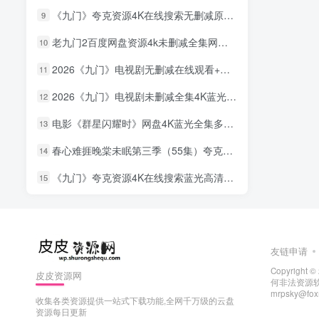
《九门》夸克资源4K在线搜索无删减原声1080P高清在线收看
9
老九门2百度网盘资源4k未删减全集网盘资源免费自取
10
2026《九门》电视剧无删减在线观看+网盘双资源
11
2026《九门》电视剧未删减全集4K蓝光高清速存
12
电影《群星闪耀时》网盘4K蓝光全集多网盘免费分享
13
春心难捱晚棠未眠第三季（55集）夸克网盘短剧下载
14
《九门》夸克资源4K在线搜索蓝光高清网盘永久有效
15
友链申请
Copyright ©
皮皮资源网
何非法资源
mrpsky@fox
收集各类资源提供一站式下载功能,全网千万级的云盘
资源每日更新