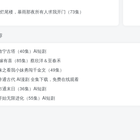
烂尾楼，暴雨那夜所有人求我开门（73集）
荐
放宁古塔（40集）AI短剧
错嫁有喜（85集）蔡欣洋＆至春禾
妹之看我小妹勇闯千金文（49集）
井通古代 AI漫剧 全集下载，免费在线观看
市通末日（36集）AI短剧
开始无限进化（55集）AI短剧