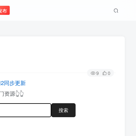
发布
9
0
门2同步更新
资源👆👆
搜索