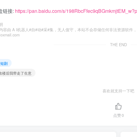
盘链接:
https://pan.baidu.com/s/198RbcFfec9qBGmkmjtEM_w?
明
内容由 A I机器人#自#动#采#集，无人值守，本站不会存储任何非法资源软
oxmail.com
THE END
门短剧
东收楼后我带走了生意
喜欢就支持一下吧
点赞
0
351)