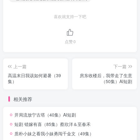
喜欢就支持一下吧
点赞
0
上一篇
下一篇
高温末日我该如何避暑（39
房东收楼后，我带走了生意
集）
（50集）AI短剧
相关推荐
开局流放宁古塔（40集）AI短剧
短剧 错嫁有喜（85集）蔡欣洋＆至春禾
质朴小妹之看我小妹勇闯千金文（49集）