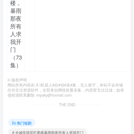
楼，
暴雨
那夜
所有
人求
我开
门
（73
集）
©
版权声明
网站所有内容由 A I机器人#自#动#采#集，无人值守，本站不会存储
任何非法资源软件，全部来自网络批量采集，内容暂无法过滤，如有
侵权请联系删除 mrpsky@foxmail.com
THE END
热门短剧
# 全城笑我买烂尾楼暴雨那夜所有人求我开门