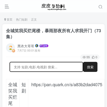
首页
热门短剧
正文
全城笑我买烂尾楼，暴雨那夜所有人求我开门（73
集）
黑衣大哥哥
7月7日 00:01发布
55
0
搜索
全城
短
https://pan.quark.cn/s/a83b2dad4075
笑我
剧
买烂
尾