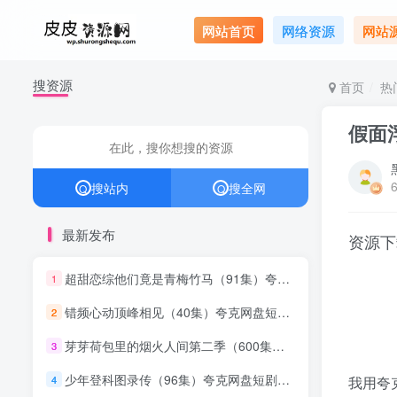
网站首页
网络资源
网站
搜资源
最新发布
首页
热
假面
超甜恋综他们竟是青梅竹马（91集）夸克网盘短剧下载
1
错频心动顶峰相见（40集）夸克网盘短剧下载
2
搜站内
搜全网
Q
Q
芽芽荷包里的烟火人间第二季（600集全）夸克网盘短剧下载
3
少年登科图录传（96集）夸克网盘短剧下载
4
最新发布
资源
少年登科图录传第二季（80集）夸克网盘短剧下载
5
超甜恋综他们竟是青梅竹马（91集）夸克网盘短剧下载
1
皇妃来自地府第一季（120集）夸克网盘短剧下载
6
错频心动顶峰相见（40集）夸克网盘短剧下载
2
我的老婆才不是什么恶毒女配（58集）夸克网盘短剧下载
7
芽芽荷包里的烟火人间第二季（600集全）夸克网盘短剧下载
3
万人迷女配我的内心戏藏不住了（144集）夸克网盘短剧下载
8
少年登科图录传（96集）夸克网盘短剧下载
4
我用夸