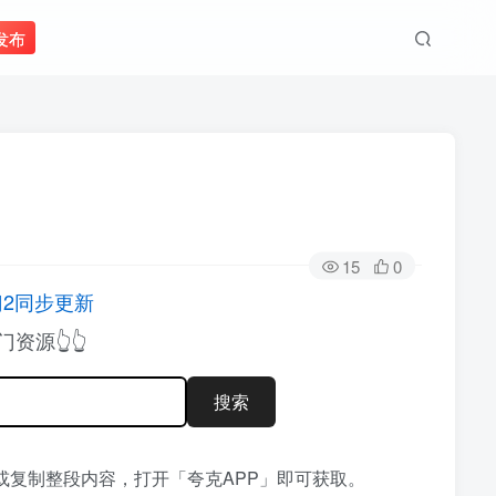
发布
15
0
门2同步更新
资源👆👆
搜索
接或复制整段内容，打开「夸克APP」即可获取。