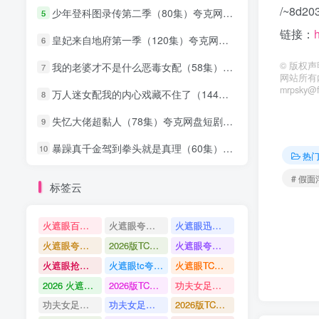
失忆大佬超黏人（78集）夸克网盘短剧下载
9
/~8d203
少年登科图录传第二季（80集）夸克网盘短剧下载
5
暴躁真千金驾到拳头就是真理（60集）夸克网盘短剧下载
10
链接：
皇妃来自地府第一季（120集）夸克网盘短剧下载
6
©
版权声
我的老婆才不是什么恶毒女配（58集）夸克网盘短剧下载
7
网站所有
mrpsky@f
万人迷女配我的内心戏藏不住了（144集）夸克网盘短剧下载
8
失忆大佬超黏人（78集）夸克网盘短剧下载
9
暴躁真千金驾到拳头就是真理（60集）夸克网盘短剧下载
10
热
# 假面
标签云
火遮眼百度网盘链接
火遮眼夸克网盘链接
火遮眼迅雷下载链接
(38546)
(38360)
(38360)
火遮眼夸克网盘下载
2026版TC抢先看火遮眼网盘资源
火遮眼夸克资源下载
(38358)
(36614)
(36513)
火遮眼抢先版分享
火遮眼tc夸克网盘
火遮眼TC版分享
(26868)
(26782)
(26782)
2026 火遮眼夸克网盘高清全集夸克网盘
2026版TC抢先看火遮眼迅雷下载
功夫女足夸克网盘下载
(9915)
(9876)
(8683)
功夫女足迅雷下载链接
功夫女足百度网盘链接
2026版TC抢先看火遮眼资源下载
(8683)
(8683)
(7