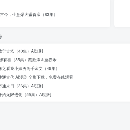
古今，生意爆火赚冒漾（83集）
荐
放宁古塔（40集）AI短剧
错嫁有喜（85集）蔡欣洋＆至春禾
妹之看我小妹勇闯千金文（49集）
井通古代 AI漫剧 全集下载，免费在线观看
市通末日（36集）AI短剧
开始无限进化（55集）AI短剧