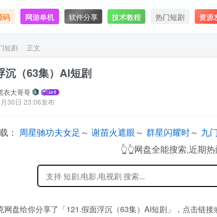
源码
网游单机
软件分享
技术教程
热门短剧
资源
门短剧
正文
浮沉（63集）AI短剧
黑衣大哥哥
6月30日 23:06发布
下载：
周星驰功夫女足
～
谢苗火遮眼
～
群星闪耀时
～
九
👆👆网盘全能搜索,近期热门
克网盘给你分享了「121.假面浮沉（63集）AI短剧」，点击链