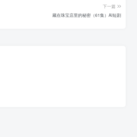
下一篇
藏在珠宝店里的秘密（61集）AI短剧