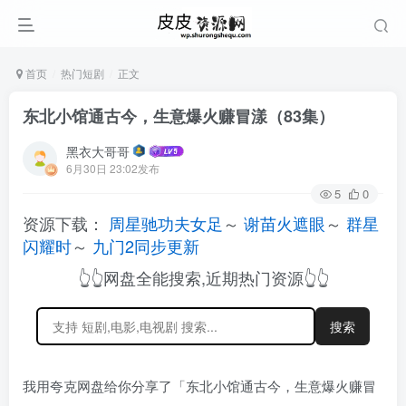
首页
热门短剧
正文
东北小馆通古今，生意爆火赚冒漾（83集）
黑衣大哥哥
6月30日 23:02发布
5
0
资源下载：
周星驰功夫女足
～
谢苗火遮眼
～
群星
闪耀时
～
九门2同步更新
👆👆网盘全能搜索,近期热门资源👆👆
搜索
我用夸克网盘给你分享了「东北小馆通古今，生意爆火赚冒