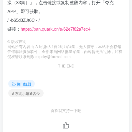
漾（83集）」，点击链接或复制整段内容，打开「夸克
APP」即可获取。
/~b65d3ZJt6C~:/
链接：
https://pan.quark.cn/s/62e7f82a7ec4
©
版权声明
网站所有内容由 A I机器人#自#动#采#集，无人值守，本站不会存储
任何非法资源软件，全部来自网络批量采集，内容暂无法过滤，如有
侵权请联系删除 mrpsky@foxmail.com
THE END
热门短剧
# 东北小馆通古今
喜欢就支持一下吧