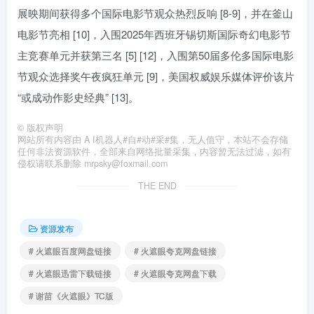
展映期间获得多个国际电影节观众热烈反响 [8-9]，并在釜山
电影节亮相 [10]，入围2025年西班牙锡切斯国际奇幻电影节
主竞赛单元并获第三名 [5] [12]，入围第50届多伦多国际电影
节观众选择奖午夜疯狂单元 [9]，美国权威娱乐媒体评价该片
“或成动作影史经典” [13]。
©
版权声明
网站所有内容由 A I机器人#自#动#采#集，无人值守，本站不会存储
任何非法资源软件，全部来自网络批量采集，内容暂无法过滤，如有
侵权请联系删除 mrpsky@foxmail.com
THE END
资源发布
# 火遮眼百度网盘链接
# 火遮眼夸克网盘链接
# 火遮眼迅雷下载链接
# 火遮眼夸克网盘下载
# 谢苗《火遮眼》TC版