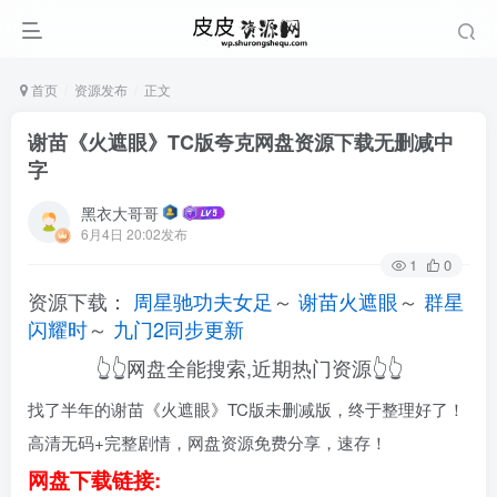
首页
资源发布
正文
谢苗《火遮眼》TC版夸克网盘资源下载无删减中
字
黑衣大哥哥
6月4日 20:02发布
1
0
资源下载：
周星驰功夫女足
～
谢苗火遮眼
～
群星
闪耀时
～
九门2同步更新
👆👆网盘全能搜索,近期热门资源👆👆
找了半年的谢苗《火遮眼》TC版未删减版，终于整理好了！
高清无码+完整剧情，网盘资源免费分享，速存！
网盘下载链接: