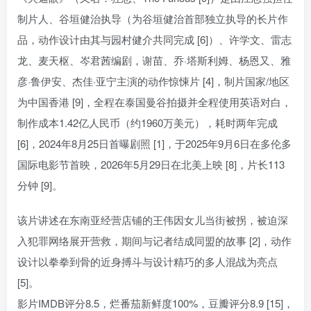
制片人、谷垣健治执导（为谷垣健治首部独立执导的长片作
品，动作设计由其与园村健介共同完成 [6]）、许学文、雷志
龙、麦天枢、岑君茜编剧，谢苗、乔·塔斯利姆、杨恩又、雅
彦·鲁伊安、杰佳·亚宁主演的动作惊悚片 [4]，制片国家/地区
为中国香港 [9]，全程在泰国曼谷拍摄并全程使用英语对白，
制作成本1.42亿人民币（约1960万美元），耗时两年完成
[6]，2024年8月25日首曝剧照 [1]，于2025年9月6日在多伦多
国际电影节首映，2026年5月29日在北美上映 [8]，片长113
分钟 [9]。
该片讲述在东南亚经营店铺的王伟因女儿当街被拐，被迫深
入犯罪网络展开营救，期间与记者结成同盟的故事 [2]，动作
设计以拳拳到骨的近身搏斗与设计精巧的多人混战为亮点
[5]。
影片IMDB评分8.5，烂番茄新鲜度100%，豆瓣评分8.9 [15]，