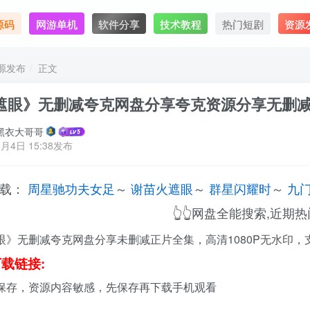
源码
网游单机
软件分享
技术教程
热门短剧
资源
源发布
正文
遮眼》无删减夸克网盘分享夸克资源分享无删
黑衣大哥哥
6月4日 15:38发布
下载：
周星驰功夫女足
～
谢苗火遮眼
～
群星闪耀时
～
九
👆👆网盘全能搜索,近期热门
眼》无删减夸克网盘分享未删减正片全集，高清1080P无水印，
载链接:
保存，资源内容敏感，先保存再下载手机观看