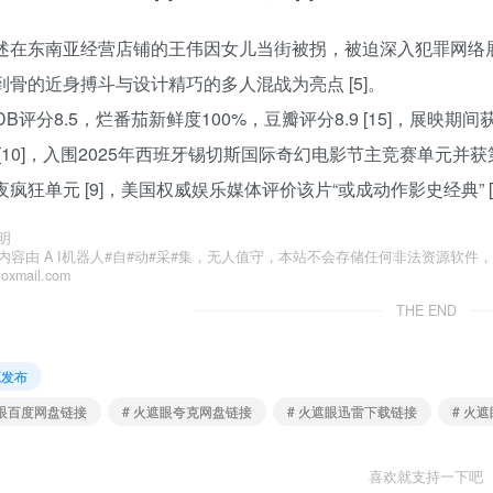
述在东南亚经营店铺的王伟因女儿当街被拐，被迫深入犯罪网络展
到骨的近身搏斗与设计精巧的多人混战为亮点 [5]。
DB评分8.5，烂番茄新鲜度100%，豆瓣评分8.9 [15]，展映
[10]，入围2025年西班牙锡切斯国际奇幻电影节主竞赛单元并获第三
疯狂单元 [9]，美国权威娱乐媒体评价该片“或成动作影史经典” [1
明
内容由 A I机器人#自#动#采#集，无人值守，本站不会存储任何非法资源软
oxmail.com
THE END
源发布
遮眼百度网盘链接
# 火遮眼夸克网盘链接
# 火遮眼迅雷下载链接
# 火
喜欢就支持一下吧