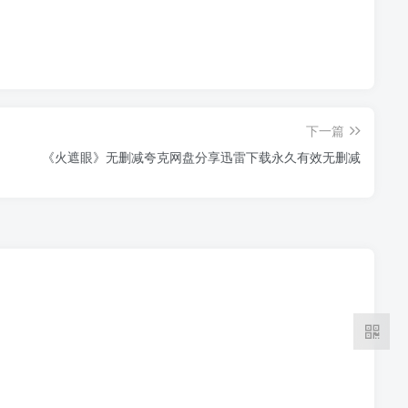
下一篇
《火遮眼》无删减夸克网盘分享迅雷下载永久有效无删减