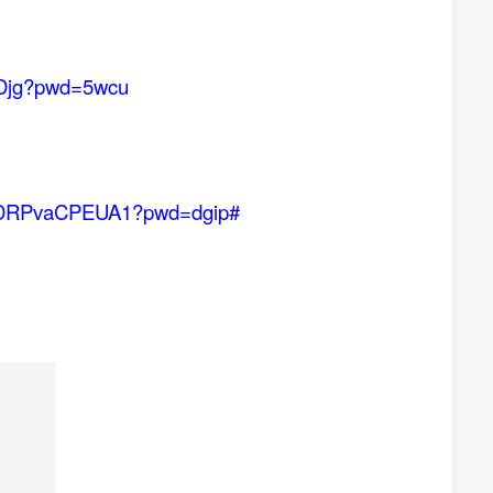
qDjg?pwd=5wcu
XLDRPvaCPEUA1?pwd=dgip#