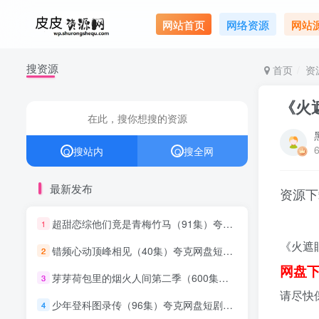
网站首页
网络资源
网站
搜资源
最新发布
首页
资
《火
超甜恋综他们竟是青梅竹马（91集）夸克网盘短剧下载
1
错频心动顶峰相见（40集）夸克网盘短剧下载
2
搜站内
搜全网
Q
Q
芽芽荷包里的烟火人间第二季（600集全）夸克网盘短剧下载
3
少年登科图录传（96集）夸克网盘短剧下载
4
最新发布
资源
少年登科图录传第二季（80集）夸克网盘短剧下载
5
超甜恋综他们竟是青梅竹马（91集）夸克网盘短剧下载
1
皇妃来自地府第一季（120集）夸克网盘短剧下载
6
《火遮
错频心动顶峰相见（40集）夸克网盘短剧下载
2
我的老婆才不是什么恶毒女配（58集）夸克网盘短剧下载
网盘下
7
芽芽荷包里的烟火人间第二季（600集全）夸克网盘短剧下载
3
请尽快
万人迷女配我的内心戏藏不住了（144集）夸克网盘短剧下载
8
少年登科图录传（96集）夸克网盘短剧下载
4