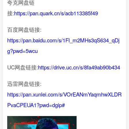
夸克网盘链
接:
https://pan.quark.cn/s/acb113385f49
百度网盘链接:
https://pan.baidu.com/s/1Fl_m2MHs3qS634_qDj
g?pwd=5wcu
UC网盘链接:
https://drive.uc.cn/s/8fa49ab90b434
迅雷网盘链接:
https://pan.xunlei.com/s/VOrEANmYaqmhwXLDR
PvaCPEUA1?pwd=dgip#