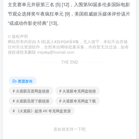
主竞赛单元并获第三名 [5] [12]，入围第50届多伦多国际电影
节观众选择奖午夜疯狂单元 [9]，美国权威娱乐媒体评价该片
“或成动作影史经典” [13]。
©
版权声明
网站所有内容由 A I机器人#自#动#采#集，无人值守，本站不会存储
任何非法资源软件，全部来自网络批量采集，内容暂无法过滤，如有
侵权请联系删除 mrpsky@foxmail.com
THE END
资源发布
# 火遮眼百度网盘链接
# 火遮眼夸克网盘链接
# 火遮眼迅雷下载链接
# 火遮眼夸克网盘下载
# 《火遮眼》超清 4K 夸克网盘资源
喜欢就支持一下吧