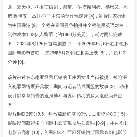
龙、麦天枢、岑君茜编剧，谢苗、乔·塔斯利姆、杨恩又、雅
彦·鲁伊安、杰佳·亚宁主演的动作惊悚片 [4]，制片国家/地区
为中国香港 [9]，全程在泰国曼谷拍摄并全程使用英语对白，
制作成本1.42亿人民币（约1960万美元），耗时两年完成
[6]，2024年8月25日首曝剧照 [1]，于2025年9月6日在多伦多
国际电影节首映，2026年5月29日在北美上映 [8]，片长113
分钟 [9]。
该片讲述在东南亚经营店铺的王伟因女儿当街被拐，被迫深
入犯罪网络展开营救，期间与记者结成同盟的故事 [2]，动作
设计以拳拳到骨的近身搏斗与设计精巧的多人混战为亮点
[5]。
影片IMDB评分8.5，烂番茄新鲜度100%，豆瓣评分8.9 [15]，
展映期间获得多个国际电影节观众热烈反响 [8-9]，并在釜山
电影节亮相 [10]，入围2025年西班牙锡切斯国际奇幻电影节