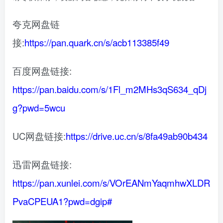
夸克网盘链
接:
https://pan.quark.cn/s/acb113385f49
百度网盘链接:
https://pan.baidu.com/s/1Fl_m2MHs3qS634_qDj
g?pwd=5wcu
UC网盘链接:
https://drive.uc.cn/s/8fa49ab90b434
迅雷网盘链接:
https://pan.xunlei.com/s/VOrEANmYaqmhwXLDR
PvaCPEUA1?pwd=dgip#