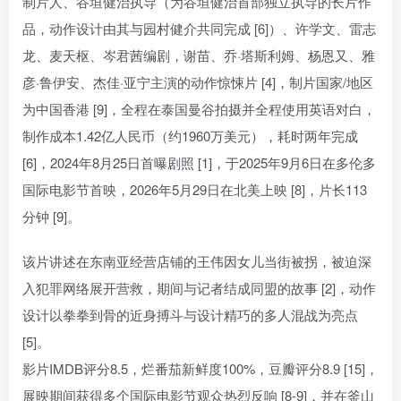
制片人、谷垣健治执导（为谷垣健治首部独立执导的长片作
品，动作设计由其与园村健介共同完成 [6]）、许学文、雷志
龙、麦天枢、岑君茜编剧，谢苗、乔·塔斯利姆、杨恩又、雅
彦·鲁伊安、杰佳·亚宁主演的动作惊悚片 [4]，制片国家/地区
为中国香港 [9]，全程在泰国曼谷拍摄并全程使用英语对白，
制作成本1.42亿人民币（约1960万美元），耗时两年完成
[6]，2024年8月25日首曝剧照 [1]，于2025年9月6日在多伦多
国际电影节首映，2026年5月29日在北美上映 [8]，片长113
分钟 [9]。
该片讲述在东南亚经营店铺的王伟因女儿当街被拐，被迫深
入犯罪网络展开营救，期间与记者结成同盟的故事 [2]，动作
设计以拳拳到骨的近身搏斗与设计精巧的多人混战为亮点
[5]。
影片IMDB评分8.5，烂番茄新鲜度100%，豆瓣评分8.9 [15]，
展映期间获得多个国际电影节观众热烈反响 [8-9]，并在釜山