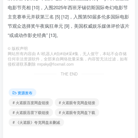
电影节亮相 [10]，入围2025年西班牙锡切斯国际奇幻电影节
主竞赛单元并获第三名 [5] [12]，入围第50届多伦多国际电影
节观众选择奖午夜疯狂单元 [9]，美国权威娱乐媒体评价该片
“或成动作影史经典” [13]。
©
版权声明
网站所有内容由 A I机器人#自#动#采#集，无人值守，本站不会存储
任何非法资源软件，全部来自网络批量采集，内容暂无法过滤，如有
侵权请联系删除 mrpsky@foxmail.com
THE END
资源发布
# 火遮眼百度网盘链接
# 火遮眼夸克网盘链接
# 火遮眼迅雷下载链接
# 火遮眼夸克网盘下载
# 《火遮眼》夸克网盘未删减