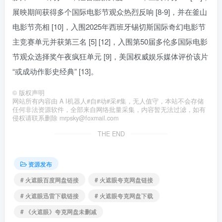
展映期间获得多个国际电影节观众热烈反响 [8-9]，并在釜山
电影节亮相 [10]，入围2025年西班牙锡切斯国际奇幻电影节
主竞赛单元并获第三名 [5] [12]，入围第50届多伦多国际电影
节观众选择奖午夜疯狂单元 [9]，美国权威娱乐媒体评价该片
“或成动作影史经典” [13]。
©
版权声明
网站所有内容由 A I机器人#自#动#采#集，无人值守，本站不会存储
任何非法资源软件，全部来自网络批量采集，内容暂无法过滤，如有
侵权请联系删除 mrpsky@foxmail.com
THE END
资源发布
# 火遮眼百度网盘链接
# 火遮眼夸克网盘链接
# 火遮眼迅雷下载链接
# 火遮眼夸克网盘下载
# 《火遮眼》夸克网盘未删减