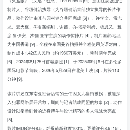
《火遮眼》（又名：狂怒、The Furious [9]）是由江志强担任
制片人、谷垣健治执导（为谷垣健治首部独立执导的长片作
品，动作设计由其与园村健介共同完成 [6]）、许学文、雷志
龙、麦天枢、岑君茜编剧，谢苗、乔·塔斯利姆、杨恩又、雅
彦·鲁伊安、杰佳·亚宁主演的动作惊悚片 [4]，制片国家/地区
为中国香港 [9]，全程在泰国曼谷拍摄并全程使用英语对白，
制作成本1.42亿人民币（约1960万美元），耗时两年完成
[6]，2024年8月25日首曝剧照 [1]，于2025年9月6日在多伦多
国际电影节首映，2026年5月29日在北美上映 [8]，片长113
分钟 [9]。
该片讲述在东南亚经营店铺的王伟因女儿当街被拐，被迫深
入犯罪网络展开营救，期间与记者结成同盟的故事 [2]，动作
设计以拳拳到骨的近身搏斗与设计精巧的多人混战为亮点
[5]。
影片IMDB评分8.5，烂番茄新鲜度100%，豆瓣评分8.9 [15]，