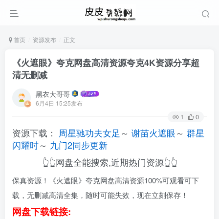
首页
资源发布
正文
《火遮眼》夸克网盘高清资源夸克4K资源分享超
清无删减
黑衣大哥哥
6月4日 15:25发布
1
0
资源下载：
周星驰功夫女足
～
谢苗火遮眼
～
群星
闪耀时
～
九门2同步更新
👆👆网盘全能搜索,近期热门资源👆👆
保真资源！《火遮眼》夸克网盘高清资源100%可观看可下
载，无删减高清全集，随时可能失效，现在立刻保存！
网盘下载链接: