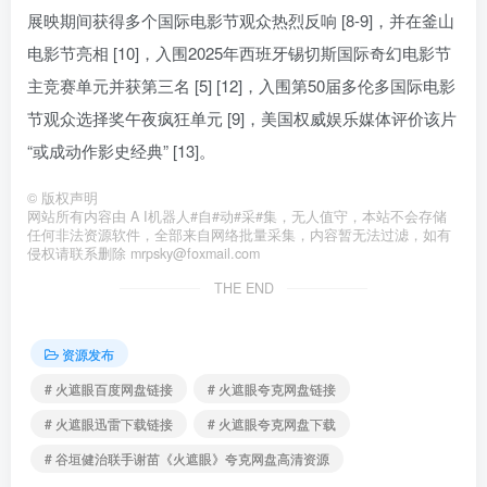
展映期间获得多个国际电影节观众热烈反响 [8-9]，并在釜山
电影节亮相 [10]，入围2025年西班牙锡切斯国际奇幻电影节
主竞赛单元并获第三名 [5] [12]，入围第50届多伦多国际电影
节观众选择奖午夜疯狂单元 [9]，美国权威娱乐媒体评价该片
“或成动作影史经典” [13]。
©
版权声明
网站所有内容由 A I机器人#自#动#采#集，无人值守，本站不会存储
任何非法资源软件，全部来自网络批量采集，内容暂无法过滤，如有
侵权请联系删除 mrpsky@foxmail.com
THE END
资源发布
# 火遮眼百度网盘链接
# 火遮眼夸克网盘链接
# 火遮眼迅雷下载链接
# 火遮眼夸克网盘下载
# 谷垣健治联手谢苗《火遮眼》夸克网盘高清资源