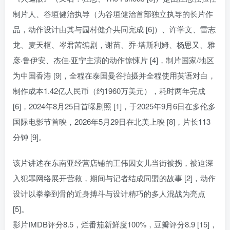
制片人、谷垣健治执导（为谷垣健治首部独立执导的长片作
品，动作设计由其与园村健介共同完成 [6]）、许学文、雷志
龙、麦天枢、岑君茜编剧，谢苗、乔·塔斯利姆、杨恩又、雅
彦·鲁伊安、杰佳·亚宁主演的动作惊悚片 [4]，制片国家/地区
为中国香港 [9]，全程在泰国曼谷拍摄并全程使用英语对白，
制作成本1.42亿人民币（约1960万美元），耗时两年完成
[6]，2024年8月25日首曝剧照 [1]，于2025年9月6日在多伦多
国际电影节首映，2026年5月29日在北美上映 [8]，片长113
分钟 [9]。
该片讲述在东南亚经营店铺的王伟因女儿当街被拐，被迫深
入犯罪网络展开营救，期间与记者结成同盟的故事 [2]，动作
设计以拳拳到骨的近身搏斗与设计精巧的多人混战为亮点
[5]。
影片IMDB评分8.5，烂番茄新鲜度100%，豆瓣评分8.9 [15]，