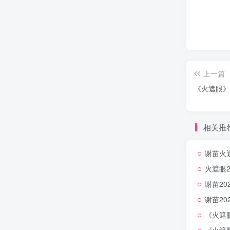
上一篇
《火遮眼》
相关推
谢苗火
火遮眼2
谢苗2
谢苗2
《火遮眼