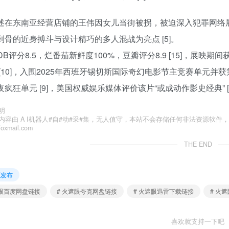
述在东南亚经营店铺的王伟因女儿当街被拐，被迫深入犯罪网络展
到骨的近身搏斗与设计精巧的多人混战为亮点 [5]。
DB评分8.5，烂番茄新鲜度100%，豆瓣评分8.9 [15]，展映
[10]，入围2025年西班牙锡切斯国际奇幻电影节主竞赛单元并获第三
疯狂单元 [9]，美国权威娱乐媒体评价该片“或成动作影史经典” [1
明
内容由 A I机器人#自#动#采#集，无人值守，本站不会存储任何非法资源软
oxmail.com
THE END
源发布
遮眼百度网盘链接
# 火遮眼夸克网盘链接
# 火遮眼迅雷下载链接
# 火
喜欢就支持一下吧