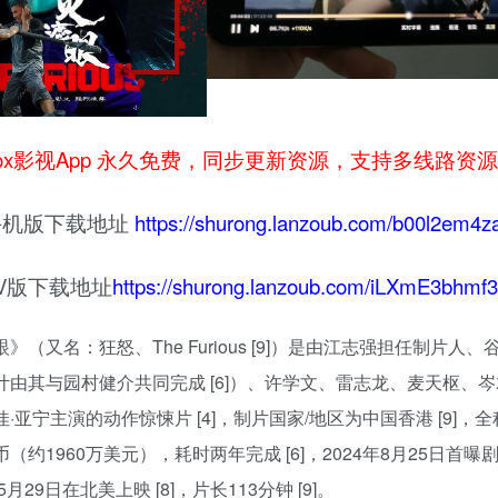
ox影视App 永久免费，同步更新资源，支持多线路资
手机版下载地址
https://shurong.lanzoub.com/b00l2em4z
V版下载地址
https://shurong.lanzoub.com/iLXmE3bhmf
眼》（又名：狂怒、The Furious [9]）是由江志强担任制
计由其与园村健介共同完成 [6]）、许学文、雷志龙、麦天枢、
佳·亚宁主演的动作惊悚片 [4]，制片国家/地区为中国香港 [9]
（约1960万美元），耗时两年完成 [6]，2024年8月25日首曝
年5月29日在北美上映 [8]，片长113分钟 [9]。