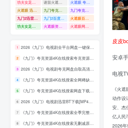
功夫女足修复版高清 4K 功夫女足夸克网盘哪里搜
谢苗火遮眼 百度网盘 资源夸克网盘
火遮眼 夸克网盘
(3762)
(6590)
(3792)
火遮眼 迅雷下载
九门夸克网盘
九门夸克网盘下载
(3761)
(3449)
(3449)
九门2迅雷下载链接
九门2百度网盘链接
火遮眼百度网盘资源下载
(3449)
(3449)
(2644)
功夫女足夸克网盘
火遮眼资源下载
火遮眼网盘分享
(1460)
(1397)
(1396)
皮皮b
2026《九门》电视剧全平台网盘一键保存观看
1
安卓
《九门》夸克资源4K在线搜索夸克资源减永久链接
2
2026《九门》电视剧夸克网盘自取高清全集免费下载
3
电视T
《九门》夸克资源4K在线搜索全网稀缺百度夸克双网盘
4
《火遮
《九门》夸克资源4K在线搜索网盘下载免费自取无删减
5
动作设
2026《九门》电视剧迅雷BT下载[MP4／2G-5G]蓝光高清
6
安、杰
《九门》夸克资源4K在线搜索全季完整版百度网盘免费下载无删减
7
亿人民币
《九门》夸克资源4K在线搜索无删减原声1080P高清在线收看
8
2026