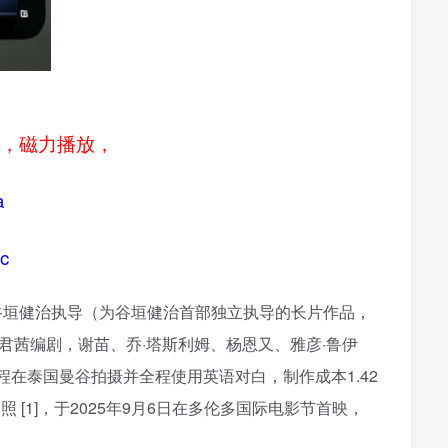
源，磁力播放，
a
3c
片人、谷垣健治执导（为谷垣健治首部独立执导的长片作品，
岑君茜编剧，谢苗、乔·塔斯利姆、杨恩又、雅彦·鲁伊
，全程在泰国曼谷拍摄并全程使用英语对白，制作成本1.42
剧照 [1]，于2025年9月6日在多伦多国际电影节首映，