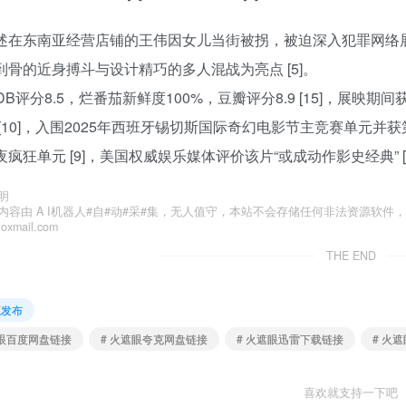
述在东南亚经营店铺的王伟因女儿当街被拐，被迫深入犯罪网络展
到骨的近身搏斗与设计精巧的多人混战为亮点 [5]。
DB评分8.5，烂番茄新鲜度100%，豆瓣评分8.9 [15]，展映
[10]，入围2025年西班牙锡切斯国际奇幻电影节主竞赛单元并获第三
疯狂单元 [9]，美国权威娱乐媒体评价该片“或成动作影史经典” [1
明
内容由 A I机器人#自#动#采#集，无人值守，本站不会存储任何非法资源软
oxmail.com
THE END
源发布
遮眼百度网盘链接
# 火遮眼夸克网盘链接
# 火遮眼迅雷下载链接
# 火
喜欢就支持一下吧