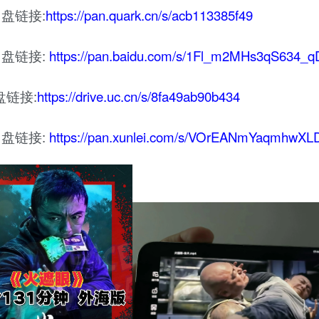
盘链接:
https://pan.quark.cn/s/acb113385f49
盘链接:
https://pan.baidu.com/s/1Fl_m2MHs3qS634_
盘链接:
https://drive.uc.cn/s/8fa49ab90b434
盘链接:
https://pan.xunlei.com/s/VOrEANmYaqmhw
351)