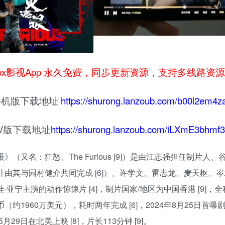
ox影视App 永久免费，同步更新资源，支持多线路资
手机版下载地址
https://shurong.lanzoub.com/b00l2em4z
V版下载地址
https://shurong.lanzoub.com/iLXmE3bhmf
眼》（又名：狂怒、The Furious [9]）是由江志强担任制
计由其与园村健介共同完成 [6]）、许学文、雷志龙、麦天枢、
佳·亚宁主演的动作惊悚片 [4]，制片国家/地区为中国香港 [9]
（约1960万美元），耗时两年完成 [6]，2024年8月25日首曝
年5月29日在北美上映 [8]，片长113分钟 [9]。