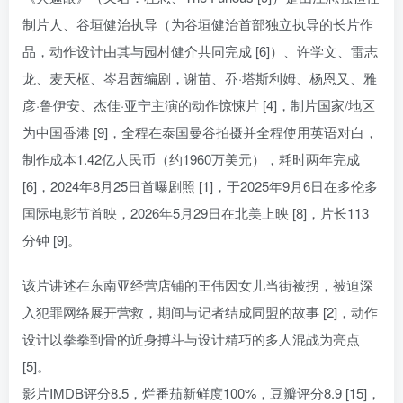
制片人、谷垣健治执导（为谷垣健治首部独立执导的长片作
品，动作设计由其与园村健介共同完成 [6]）、许学文、雷志
龙、麦天枢、岑君茜编剧，谢苗、乔·塔斯利姆、杨恩又、雅
彦·鲁伊安、杰佳·亚宁主演的动作惊悚片 [4]，制片国家/地区
为中国香港 [9]，全程在泰国曼谷拍摄并全程使用英语对白，
制作成本1.42亿人民币（约1960万美元），耗时两年完成
[6]，2024年8月25日首曝剧照 [1]，于2025年9月6日在多伦多
国际电影节首映，2026年5月29日在北美上映 [8]，片长113
分钟 [9]。
该片讲述在东南亚经营店铺的王伟因女儿当街被拐，被迫深
入犯罪网络展开营救，期间与记者结成同盟的故事 [2]，动作
设计以拳拳到骨的近身搏斗与设计精巧的多人混战为亮点
[5]。
影片IMDB评分8.5，烂番茄新鲜度100%，豆瓣评分8.9 [15]，