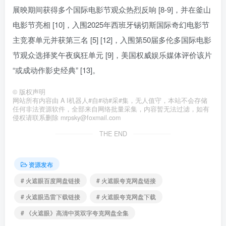
展映期间获得多个国际电影节观众热烈反响 [8-9]，并在釜山
电影节亮相 [10]，入围2025年西班牙锡切斯国际奇幻电影节
主竞赛单元并获第三名 [5] [12]，入围第50届多伦多国际电影
节观众选择奖午夜疯狂单元 [9]，美国权威娱乐媒体评价该片
“或成动作影史经典” [13]。
©
版权声明
网站所有内容由 A I机器人#自#动#采#集，无人值守，本站不会存储
任何非法资源软件，全部来自网络批量采集，内容暂无法过滤，如有
侵权请联系删除 mrpsky@foxmail.com
THE END
资源发布
# 火遮眼百度网盘链接
# 火遮眼夸克网盘链接
# 火遮眼迅雷下载链接
# 火遮眼夸克网盘下载
# 《火遮眼》高清中英双字夸克网盘全集