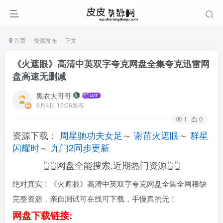
首页
资源发布
正文
《火遮眼》高清中英双字夸克网盘全集夸克迅雷网
盘高速无删减
黑衣大哥哥
6月4日 15:06发布
1
0
资源下载：
周星驰功夫女足
～
谢苗火遮眼
～
群星
闪耀时
～
九门2同步更新
👆👆网盘全能搜索,近期热门资源👆👆
绝对真实！《火遮眼》高清中英双字夸克网盘全集全网稀缺
完整资源，亲自测试可在线可下载，手慢真的无！
网盘下载链接: