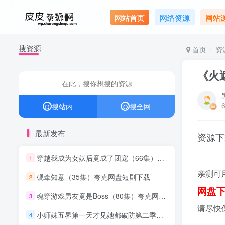
网站首页
网络资源
网站
搜资源
最新发布
首页
资
《火
穿越我成为女妖后竟成了团宠（66集）夸克网盘短剧下载
1
砚牵知意（35集）夸克网盘短剧下载
2
搜站内
搜全网
Q
Q
魂穿游戏男友竟是Boss（80集）夸克网盘短剧下载
3
小师妹五界第一天才见她都破防第二季（149集）夸克网盘短剧下载
4
最新发布
资源
捡来的小白蛇化形了第二季（45集）夸克网盘短剧下载
5
穿越我成为女妖后竟成了团宠（66集）夸克网盘短剧下载
1
烧烤摊买条蛇竟成了我的妖妻（95集）夸克网盘短剧下载
6
亲测可
砚牵知意（35集）夸克网盘短剧下载
2
微臣不敢几位大人请自重（72集）夸克网盘短剧下载
网盘下
7
魂穿游戏男友竟是Boss（80集）夸克网盘短剧下载
3
请尽快
烬染雪棠时顾总今天也在求入赘（72集）夸克网盘短剧下载
8
小师妹五界第一天才见她都破防第二季（149集）夸克网盘短剧下载
4