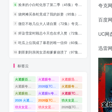
吃瓜上位我成了暴君的唯一信仰（60集）夸克网盘短剧下载
9
夸克网
捡来的小白蛇化形了第二季（45集）夸克网盘短剧下载
5
剿匪剿到亲闺女丞相爹爹崩溃了（97集）夸克网盘短剧下载
10
烧烤摊买条蛇竟成了我的妖妻（95集）夸克网盘短剧下载
6
百度网
微臣不敢几位大人请自重（72集）夸克网盘短剧下载
7
UC网
烬染雪棠时顾总今天也在求入赘（72集）夸克网盘短剧下载
8
吃瓜上位我成了暴君的唯一信仰（60集）夸克网盘短剧下载
9
迅雷网
剿匪剿到亲闺女丞相爹爹崩溃了（97集）夸克网盘短剧下载
10
标签云
火遮眼百度网盘链接
火遮眼夸克网盘链接
火遮眼迅雷下载链接
(38546)
(38360)
(38360)
火遮眼夸克网盘下载
2026版TC抢先看火遮眼网盘资源
火遮眼夸克资源下载
(38358)
(36614)
(36513)
火遮眼抢先版分享
火遮眼tc夸克网盘
火遮眼TC版分享
(26868)
(26782)
(26782)
2026 火遮眼夸克网盘高清全集夸克网盘
2026版TC抢先看火遮眼迅雷下载
功夫女足夸克网盘下载
(9915)
(9876)
(8683)
功夫女足迅雷下载链接
功夫女足百度网盘链接
2026版TC抢先看火遮眼资源下载
(8683)
(8683)
(7