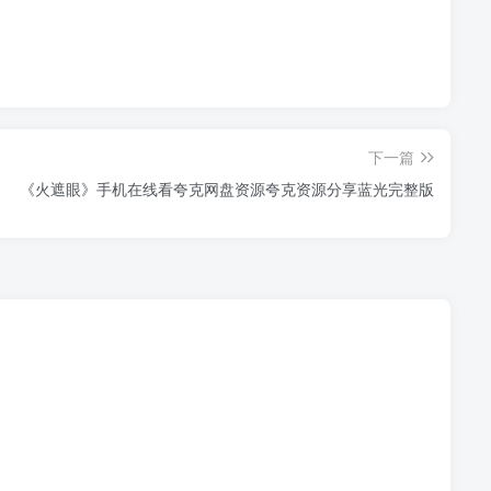
下一篇
《火遮眼》手机在线看夸克网盘资源夸克资源分享蓝光完整版