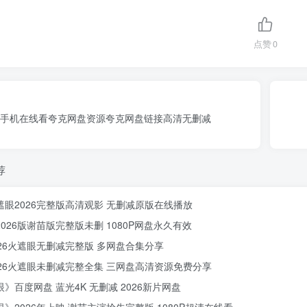
点赞
0
手机在线看夸克网盘资源夸克网盘链接高清无删减
荐
遮眼2026完整版高清观影 无删减原版在线播放
026版谢苗版完整版未删 1080P网盘永久有效
026火遮眼无删减完整版 多网盘合集分享
026火遮眼未删减完整全集 三网盘高清资源免费分享
》百度网盘 蓝光4K 无删减 2026新片网盘