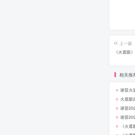
上一篇
《火遮眼》
相关推
谢苗火
火遮眼2
谢苗2
谢苗2
《火遮眼