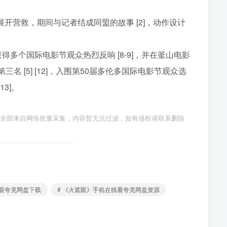
开营救，期间与记者结成同盟的故事 [2]，动作设计
期间获得多个国际电影节观众热烈反响 [8-9]，并在釜山电影
名 [5] [12]，入围第50届多伦多国际电影节观众选
3]。
件，全部来自网络批量采集，内容暂无法过滤，如有侵权请联系删除
遮眼夸克网盘下载
# 《火遮眼》手机在线看夸克网盘资源