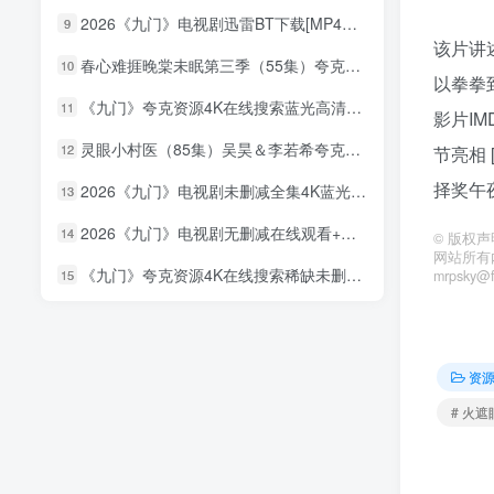
2026《九门》电视剧迅雷BT下载[MP4／2G-5G]蓝光高清
9
该片讲
春心难捱晚棠未眠第三季（55集）夸克网盘短剧下载
10
以拳拳
《九门》夸克资源4K在线搜索蓝光高清网盘永久有效
11
影片IM
灵眼小村医（85集）吴昊＆李若希夸克网盘短剧下载
12
节亮相 
择奖午夜
2026《九门》电视剧未删减全集4K蓝光高清速存
13
2026《九门》电视剧无删减在线观看+网盘双资源
14
©
版权声
网站所有
《九门》夸克资源4K在线搜索稀缺未删减三网盘同步更新
mrpsky@f
15
资
# 火