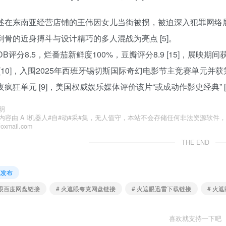
述在东南亚经营店铺的王伟因女儿当街被拐，被迫深入犯罪网络展
到骨的近身搏斗与设计精巧的多人混战为亮点 [5]。
DB评分8.5，烂番茄新鲜度100%，豆瓣评分8.9 [15]，展映
[10]，入围2025年西班牙锡切斯国际奇幻电影节主竞赛单元并获第三
疯狂单元 [9]，美国权威娱乐媒体评价该片“或成动作影史经典” [1
明
内容由 A I机器人#自#动#采#集，无人值守，本站不会存储任何非法资源软
oxmail.com
THE END
源发布
遮眼百度网盘链接
# 火遮眼夸克网盘链接
# 火遮眼迅雷下载链接
# 火
喜欢就支持一下吧