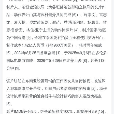
制片人、谷垣健治执导（为谷垣健治首部独立执导的长片作
品，动作设计由其与园村健介共同完成 [6]）、许学文、雷志
龙、麦天枢、岑君茜编剧，谢苗、乔·塔斯利姆、杨恩又、雅
彦·鲁伊安、杰佳·亚宁主演的动作惊悚片 [4]，制片国家/地区
为中国香港 [9]，全程在泰国曼谷拍摄并全程使用英语对白，
制作成本1.42亿人民币（约1960万美元），耗时两年完成
[6]，2024年8月25日首曝剧照 [1]，于2025年9月6日在多伦多
国际电影节首映，2026年5月29日在北美上映 [8]，片长113
分钟 [9]。
该片讲述在东南亚经营店铺的王伟因女儿当街被拐，被迫深
入犯罪网络展开营救，期间与记者结成同盟的故事 [2]，动作
设计以拳拳到骨的近身搏斗与设计精巧的多人混战为亮点
[5]。
影片IMDB评分8.5，烂番茄新鲜度100%，豆瓣评分8.9 [15]，