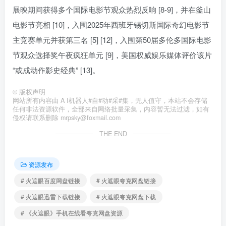
展映期间获得多个国际电影节观众热烈反响 [8-9]，并在釜山
电影节亮相 [10]，入围2025年西班牙锡切斯国际奇幻电影节
主竞赛单元并获第三名 [5] [12]，入围第50届多伦多国际电影
节观众选择奖午夜疯狂单元 [9]，美国权威娱乐媒体评价该片
“或成动作影史经典” [13]。
©
版权声明
网站所有内容由 A I机器人#自#动#采#集，无人值守，本站不会存储
任何非法资源软件，全部来自网络批量采集，内容暂无法过滤，如有
侵权请联系删除 mrpsky@foxmail.com
THE END
资源发布
# 火遮眼百度网盘链接
# 火遮眼夸克网盘链接
# 火遮眼迅雷下载链接
# 火遮眼夸克网盘下载
# 《火遮眼》手机在线看夸克网盘资源