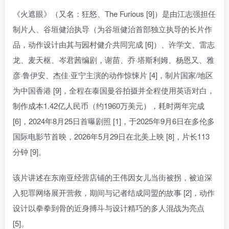
《火遮眼》（又名：狂怒、The Furious [9]）是由江志强担任
制片人、谷垣健治执导（为谷垣健治首部独立执导的长片作
品，动作设计由其与园村健介共同完成 [6]）、许学文、雷志
龙、麦天枢、岑君茜编剧，谢苗、乔·塔斯利姆、杨恩又、雅
彦·鲁伊安、杰佳·亚宁主演的动作惊悚片 [4]，制片国家/地区
为中国香港 [9]，全程在泰国曼谷拍摄并全程使用英语对白，
制作成本1.42亿人民币（约1960万美元），耗时两年完成
[6]，2024年8月25日首曝剧照 [1]，于2025年9月6日在多伦多
国际电影节首映，2026年5月29日在北美上映 [8]，片长113
分钟 [9]。
该片讲述在东南亚经营店铺的王伟因女儿当街被拐，被迫深
入犯罪网络展开营救，期间与记者结成同盟的故事 [2]，动作
设计以拳拳到骨的近身搏斗与设计精巧的多人混战为亮点
[5]。