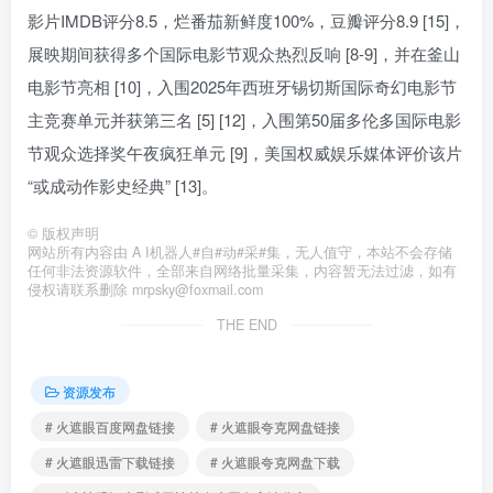
影片IMDB评分8.5，烂番茄新鲜度100%，豆瓣评分8.9 [15]，
展映期间获得多个国际电影节观众热烈反响 [8-9]，并在釜山
电影节亮相 [10]，入围2025年西班牙锡切斯国际奇幻电影节
主竞赛单元并获第三名 [5] [12]，入围第50届多伦多国际电影
节观众选择奖午夜疯狂单元 [9]，美国权威娱乐媒体评价该片
“或成动作影史经典” [13]。
©
版权声明
网站所有内容由 A I机器人#自#动#采#集，无人值守，本站不会存储
任何非法资源软件，全部来自网络批量采集，内容暂无法过滤，如有
侵权请联系删除 mrpsky@foxmail.com
THE END
资源发布
# 火遮眼百度网盘链接
# 火遮眼夸克网盘链接
# 火遮眼迅雷下载链接
# 火遮眼夸克网盘下载