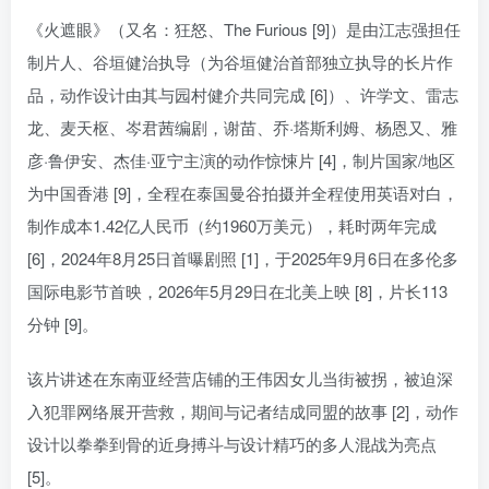
《火遮眼》（又名：狂怒、The Furious [9]）是由江志强担任
制片人、谷垣健治执导（为谷垣健治首部独立执导的长片作
品，动作设计由其与园村健介共同完成 [6]）、许学文、雷志
龙、麦天枢、岑君茜编剧，谢苗、乔·塔斯利姆、杨恩又、雅
彦·鲁伊安、杰佳·亚宁主演的动作惊悚片 [4]，制片国家/地区
为中国香港 [9]，全程在泰国曼谷拍摄并全程使用英语对白，
制作成本1.42亿人民币（约1960万美元），耗时两年完成
[6]，2024年8月25日首曝剧照 [1]，于2025年9月6日在多伦多
国际电影节首映，2026年5月29日在北美上映 [8]，片长113
分钟 [9]。
该片讲述在东南亚经营店铺的王伟因女儿当街被拐，被迫深
入犯罪网络展开营救，期间与记者结成同盟的故事 [2]，动作
设计以拳拳到骨的近身搏斗与设计精巧的多人混战为亮点
[5]。