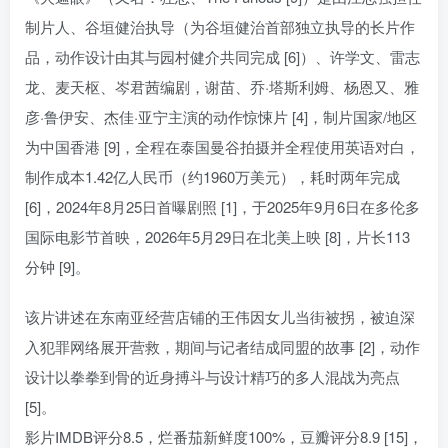
制片人、谷垣健治执导（为谷垣健治首部独立执导的长片作
品，动作设计由其与园村健介共同完成 [6]）、许学文、雷志
龙、麦天枢、岑君茜编剧，谢苗、乔·塔斯利姆、杨恩又、雅
彦·鲁伊安、杰佳·亚宁主演的动作惊悚片 [4]，制片国家/地区
为中国香港 [9]，全程在泰国曼谷拍摄并全程使用英语对白，
制作成本1.42亿人民币（约1960万美元），耗时两年完成
[6]，2024年8月25日首曝剧照 [1]，于2025年9月6日在多伦多
国际电影节首映，2026年5月29日在北美上映 [8]，片长113
分钟 [9]。
该片讲述在东南亚经营店铺的王伟因女儿当街被拐，被迫深
入犯罪网络展开营救，期间与记者结成同盟的故事 [2]，动作
设计以拳拳到骨的近身搏斗与设计精巧的多人混战为亮点
[5]。
影片IMDB评分8.5，烂番茄新鲜度100%，豆瓣评分8.9 [15]，