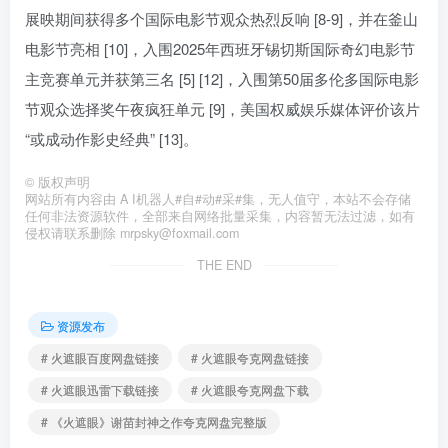
展映期间获得多个国际电影节观众热烈反响 [8-9]，并在釜山
电影节亮相 [10]，入围2025年西班牙锡切斯国际奇幻电影节
主竞赛单元并获第三名 [5] [12]，入围第50届多伦多国际电影
节观众选择奖午夜疯狂单元 [9]，美国权威娱乐媒体评价该片
“或成动作影史经典” [13]。
©
版权声明
网站所有内容由 A I机器人#自#动#采#集，无人值守，本站不会存储
任何非法资源软件，全部来自网络批量采集，内容暂无法过滤，如有
侵权请联系删除 mrpsky@foxmail.com
THE END
资源发布
# 火遮眼百度网盘链接
# 火遮眼夸克网盘链接
# 火遮眼迅雷下载链接
# 火遮眼夸克网盘下载
# 《火遮眼》谢苗封神之作夸克网盘完整版