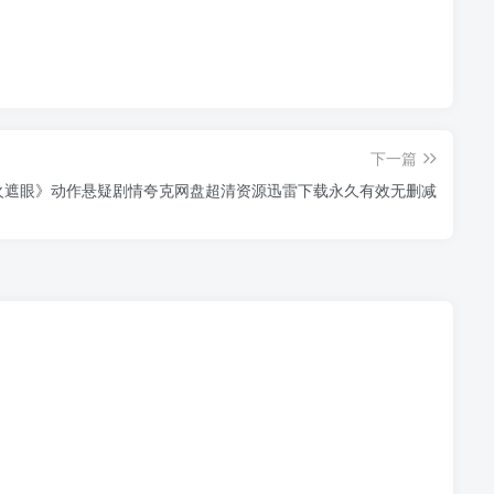
下一篇
火遮眼》动作悬疑剧情夸克网盘超清资源迅雷下载永久有效无删减