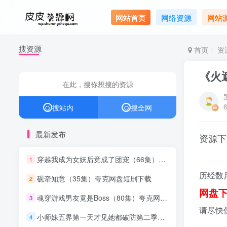
网站首页
网络资源
网站
搜资源
最新发布
首页
资
《火
穿越我成为女妖后竟成了团宠（66集）夸克网盘短剧下载
1
砚牵知意（35集）夸克网盘短剧下载
2
搜站内
搜全网
Q
Q
魂穿游戏男友竟是Boss（80集）夸克网盘短剧下载
3
小师妹五界第一天才见她都破防第二季（149集）夸克网盘短剧下载
4
最新发布
资源
捡来的小白蛇化形了第二季（45集）夸克网盘短剧下载
5
穿越我成为女妖后竟成了团宠（66集）夸克网盘短剧下载
1
烧烤摊买条蛇竟成了我的妖妻（95集）夸克网盘短剧下载
6
历经数
砚牵知意（35集）夸克网盘短剧下载
2
微臣不敢几位大人请自重（72集）夸克网盘短剧下载
网盘下
7
魂穿游戏男友竟是Boss（80集）夸克网盘短剧下载
3
请尽快
烬染雪棠时顾总今天也在求入赘（72集）夸克网盘短剧下载
8
小师妹五界第一天才见她都破防第二季（149集）夸克网盘短剧下载
4