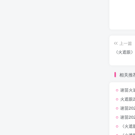
上一篇
《火遮眼》
相关推
谢苗火
火遮眼2
谢苗2
谢苗2
《火遮眼