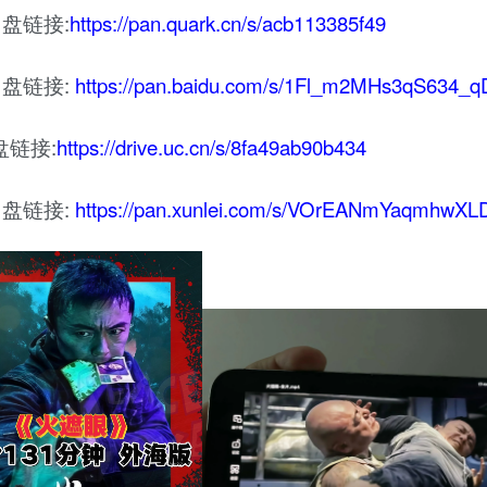
盘链接:
https://pan.quark.cn/s/acb113385f49
盘链接:
https://pan.baidu.com/s/1Fl_m2MHs3qS634_
盘链接:
https://drive.uc.cn/s/8fa49ab90b434
盘链接:
https://pan.xunlei.com/s/VOrEANmYaqmhw
351)