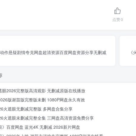
点赞
0
动作悬疑剧情夸克网盘超清资源百度网盘资源分享无删减
《
荐
遮眼2026完整版高清观影 无删减原版在线播放
026版谢苗版完整版未删 1080P网盘永久有效
026火遮眼无删减完整版 多网盘合集分享
026火遮眼未删减完整全集 三网盘高清资源免费分享
》百度网盘 蓝光4K 无删减 2026新片网盘