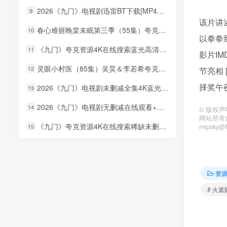
2026《九门》电视剧迅雷BT下载[MP4／2G-5G]蓝光高清
9
该片讲
春心难捱晚棠未眠第三季（55集）夸克网盘短剧下载
10
以拳拳
《九门》夸克资源4K在线搜索蓝光高清网盘永久有效
11
影片IM
灵眼小村医（85集）吴昊＆李若希夸克网盘短剧下载
12
节亮相 
择奖午夜
2026《九门》电视剧未删减全集4K蓝光高清速存
13
2026《九门》电视剧无删减在线观看+网盘双资源
14
©
版权声
网站所有
《九门》夸克资源4K在线搜索稀缺未删减三网盘同步更新
mrpsky@f
15
资
# 火