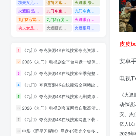
功夫女足修复版高清 4K 功夫女足夸克网盘哪里搜
谢苗火遮眼 百度网盘 资源夸克网盘
火遮眼 夸克网盘
(3762)
(6590)
(3792)
火遮眼 迅雷下载
九门夸克网盘
九门夸克网盘下载
(3761)
(3036)
(3036)
九门2迅雷下载链接
九门2百度网盘链接
火遮眼百度网盘资源下载
(3036)
(3036)
(2644)
功夫女足夸克网盘
火遮眼资源下载
火遮眼网盘分享
(1460)
(1397)
(1396)
皮皮b
《九门》夸克资源4K在线搜索夸克资源减永久链接
1
安卓
2026《九门》电视剧全平台网盘一键保存观看
2
《九门》夸克资源4K在线搜索全季完整版百度网盘免费下载无删减
3
电视T
《九门》夸克资源4K在线搜索全网稀缺百度夸克双网盘
4
《火遮
《九门》夸克资源4K在线搜索无删减原声1080P高清在线收看
5
动作设
2026《九门》电视剧夸克网盘自取高清全集免费下载
6
安、杰
《九门》夸克资源4K在线搜索网盘下载免费自取无删减
7
亿人民币
电影《群星闪耀时》网盘4K蓝光全集多网盘免费分享
8
2026