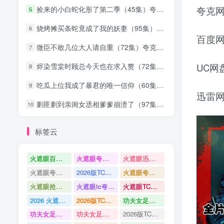
吃瓜上位我成了暴君的唯一信仰（60集）夸克网盘短剧下载
9
夸克网
捡来的小白蛇化形了第二季（45集）夸克网盘短剧下载
5
剿匪剿到亲闺女丞相爹爹崩溃了（97集）夸克网盘短剧下载
10
烧烤摊买条蛇竟成了我的妖妻（95集）夸克网盘短剧下载
6
百度网
微臣不敢几位大人请自重（72集）夸克网盘短剧下载
7
UC网
烬染雪棠时顾总今天也在求入赘（72集）夸克网盘短剧下载
8
吃瓜上位我成了暴君的唯一信仰（60集）夸克网盘短剧下载
9
迅雷网
剿匪剿到亲闺女丞相爹爹崩溃了（97集）夸克网盘短剧下载
10
标签云
火遮眼百度网盘链接
火遮眼夸克网盘链接
火遮眼迅雷下载链接
(38546)
(38360)
(38360)
火遮眼夸克网盘下载
2026版TC抢先看火遮眼网盘资源
火遮眼夸克资源下载
(38358)
(36614)
(36513)
火遮眼抢先版分享
火遮眼tc夸克网盘
火遮眼TC版分享
(26868)
(26782)
(26782)
2026 火遮眼夸克网盘高清全集夸克网盘
2026版TC抢先看火遮眼迅雷下载
功夫女足夸克网盘下载
(9915)
(9876)
(8683)
功夫女足迅雷下载链接
功夫女足百度网盘链接
2026版TC抢先看火遮眼资源下载
(8683)
(8683)
(7