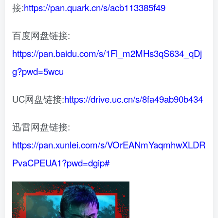
接:
https://pan.quark.cn/s/acb113385f49
百度网盘链接:
https://pan.baidu.com/s/1Fl_m2MHs3qS634_qDj
g?pwd=5wcu
UC网盘链接:
https://drive.uc.cn/s/8fa49ab90b434
迅雷网盘链接:
https://pan.xunlei.com/s/VOrEANmYaqmhwXLDR
PvaCPEUA1?pwd=dgip#