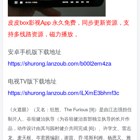
皮皮box影视App 永久免费，同步更新资源，支
持多线路资源，磁力播放，
安卓手机版下载地址
https://shurong.lanzoub.com/b00l2em4za
电视TV版下载地址
https://shurong.lanzoub.com/iLXmE3bhmf3c
《火遮眼》（又名：狂怒、The Furious [9]）是由江志强担任
制片人、谷垣健治执导（为谷垣健治首部独立执导的长片作
品，动作设计由其与园村健介共同完成 [6]）、许学文、雷志
龙、麦天枢、岑君茜编剧，谢苗、乔·塔斯利姆、杨恩又、雅