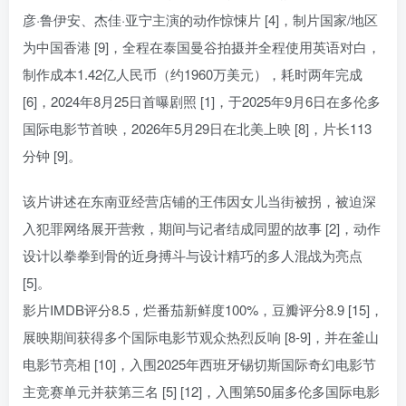
彦·鲁伊安、杰佳·亚宁主演的动作惊悚片 [4]，制片国家/地区
为中国香港 [9]，全程在泰国曼谷拍摄并全程使用英语对白，
制作成本1.42亿人民币（约1960万美元），耗时两年完成
[6]，2024年8月25日首曝剧照 [1]，于2025年9月6日在多伦多
国际电影节首映，2026年5月29日在北美上映 [8]，片长113
分钟 [9]。
该片讲述在东南亚经营店铺的王伟因女儿当街被拐，被迫深
入犯罪网络展开营救，期间与记者结成同盟的故事 [2]，动作
设计以拳拳到骨的近身搏斗与设计精巧的多人混战为亮点
[5]。
影片IMDB评分8.5，烂番茄新鲜度100%，豆瓣评分8.9 [15]，
展映期间获得多个国际电影节观众热烈反响 [8-9]，并在釜山
电影节亮相 [10]，入围2025年西班牙锡切斯国际奇幻电影节
主竞赛单元并获第三名 [5] [12]，入围第50届多伦多国际电影