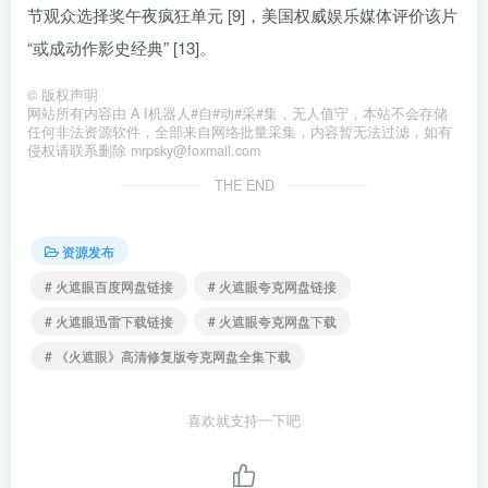
节观众选择奖午夜疯狂单元 [9]，美国权威娱乐媒体评价该片
“或成动作影史经典” [13]。
©
版权声明
网站所有内容由 A I机器人#自#动#采#集，无人值守，本站不会存储
任何非法资源软件，全部来自网络批量采集，内容暂无法过滤，如有
侵权请联系删除 mrpsky@foxmail.com
THE END
资源发布
# 火遮眼百度网盘链接
# 火遮眼夸克网盘链接
# 火遮眼迅雷下载链接
# 火遮眼夸克网盘下载
# 《火遮眼》高清修复版夸克网盘全集下载
喜欢就支持一下吧