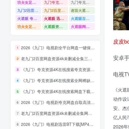
功夫女足修复版高清 4K 功夫女足夸克网盘哪里搜
九门夸克网盘
九门夸克网盘下载
(3914)
(6590)
(3914)
九门2迅雷下载链接
九门2百度网盘链接
谢苗火遮眼 百度网盘 资源夸克网盘
(3914)
(3914)
火遮眼 夸克网盘
火遮眼 迅雷下载
火遮眼百度网盘资源下载
(3762)
(3761)
(2644)
功夫女足夸克网盘
火遮眼资源下载
火遮眼网盘分享
(1460)
(1397)
(1396)
皮皮b
2026《九门》电视剧全平台网盘一键保存观看
1
安卓
老九门2百度网盘资源4k未删减全集三网盘高清免费分享
2
《九门》夸克资源4K在线搜索夸克资源减永久链接
3
电视T
《九门》夸克资源4K在线搜索全网稀缺百度夸克双网盘
4
《火遮
《九门》夸克资源4K在线搜索网盘下载免费自取无删减
5
动作设
2026《九门》电视剧夸克网盘自取高清全集免费下载
6
安、杰
老九门2百度网盘资源4k未删减全集网盘资源免费自取
7
亿人民币
2026《九门》电视剧迅雷BT下载[MP4／2G-5G]蓝光高清
8
2026